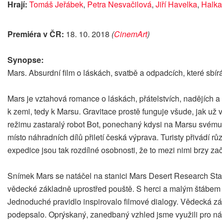
Hrají:
Tomáš Jeřábek
,
Petra Nesvačilová
,
Jiří Havelka
,
Halka
Premiéra v ČR:
18. 10. 2018
(
CinemArt
)
Synopse:
Mars. Absurdní film o láskách, svatbě a odpadcích, které sbí
Mars je vztahová romance o láskách, přátelstvích, nadějích a 
k zemi, tedy k Marsu. Gravitace prostě funguje všude, jak u
režimu zastaralý robot Bot, ponechaný kdysi na Marsu svému os
místo náhradních dílů přiletí česká výprava. Turisty přivádí r
expedice jsou tak rozdílné osobnosti, že to mezi nimi brzy za
Snímek Mars se natáčel na stanici Mars Desert Research Sta
vědecké základně uprostřed pouště. S herci a malým štábem 
Jednoduché pravidlo inspirovalo filmové dialogy. Vědecká zákla
podepsalo. Oprýskaný, zanedbaný vzhled jsme využili pro ná