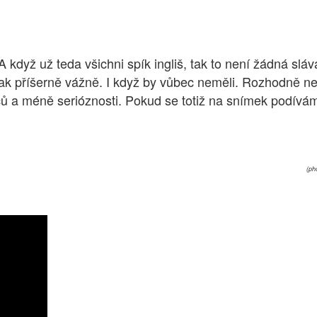
. A když už teda všichni spík ingliš, tak to není žádná s
li tak příšerně vážně. I když by vůbec neměli. Rozhodně ne
ců a méně serióznosti. Pokud se totiž na snímek podívá
(ph