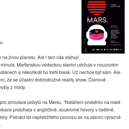
u.
na jinou planetu. Ale i tam nás stahují
no minula. Marťanskou vědeckou stanici udržuje v nouzovém
iánech a několikrát ho trefil blesk. Už nechce být sám. Ale
čení, že se účastní dobrodružné reality show. Členové
vyšly z módy.
 pro simulace pobytů na Marsu. “Natáčení proběhlo na malé
kace probíhala v angličtině, soukromé hovory v češtině.
iéry. Patnáct let nepřetržitého provozu se na stanici výrazně
.