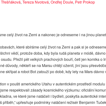
 Třešňáková
,
Tereza Nvotová
,
Ondřej Doule
,
Petr Prokop
ráme celý život na Zemi a nakonec je odneseme i na jinou planet
obavách, které sbíráme celý život na Zemi a pak si je odneseme 
ž všichni vědí, protože doba, kdy byla rudá planeta v módě, dáv
udu. Přežil pět velkých prachových bouří, četl jen komiks o Ind
ůzné důvody, někteří se na Marsu chtějí oženit, jiní jsou přesvěd
čne skřípat a robot Bot zatouží po době, kdy lety na Mars dávno 
tion v poušti amerického Utahu v autentickém prostředí modulu
jsme respektovali zásady kosmického výzkumu: oficiální komuni
dna, ve které jsme natáčeli i bydleli, poskytla autentické inter
š příběh,” upřesňuje podmínky natáčení režisér Benjamin Tuček