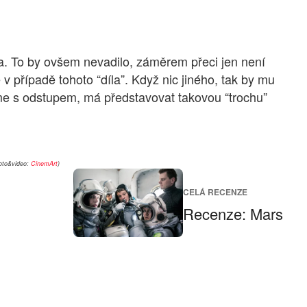
láva. To by ovšem nevadilo, záměrem přeci jen není
 v případě tohoto “díla”. Když nic jiného, tak by mu
me s odstupem, má představovat takovou “trochu”
oto&video:
CinemArt
)
CELÁ RECENZE
Recenze: Mars