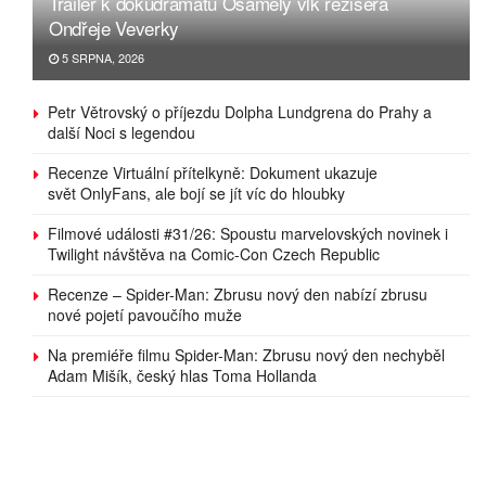
Trailer k dokudramatu Osamělý vlk režiséra
Ondřeje Veverky
5 SRPNA, 2026
Petr Větrovský o příjezdu Dolpha Lundgrena do Prahy a
další Noci s legendou
Recenze Virtuální přítelkyně: Dokument ukazuje
svět OnlyFans, ale bojí se jít víc do hloubky
Filmové události #31/26: Spoustu marvelovských novinek i
Twilight návštěva na Comic-Con Czech Republic
Recenze – Spider-Man: Zbrusu nový den nabízí zbrusu
nové pojetí pavoučího muže
Na premiéře filmu Spider-Man: Zbrusu nový den nechyběl
Adam Mišík, český hlas Toma Hollanda