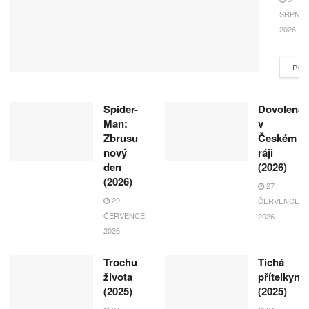
SRPNA,
2026
POK
Spider-
Dovolená
Man:
v
Zbrusu
Českém
nový
ráji
den
(2026)
(2026)
27
29
ČERVENCE,
ČERVENCE,
2026
2026
Trochu
Tichá
života
přítelkyně
(2025)
(2025)