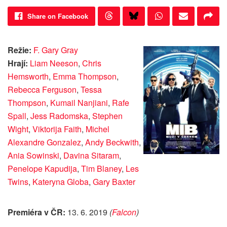
Share on Facebook
Režie:
F. Gary Gray
Hrají:
Liam Neeson
,
Chris
Hemsworth
,
Emma Thompson
,
Rebecca Ferguson
,
Tessa
Thompson
,
Kumail Nanjiani
,
Rafe
Spall
,
Jess Radomska
,
Stephen
Wight
,
Viktorija Faith
,
Michel
Alexandre Gonzalez
,
Andy Beckwith
,
Ania Sowinski
,
Davina Sitaram
,
Penelope Kapudija
,
Tim Blaney
,
Les
Twins
,
Kateryna Globa
,
Gary Baxter
Premiéra v ČR:
13. 6. 2019
(
Falcon
)