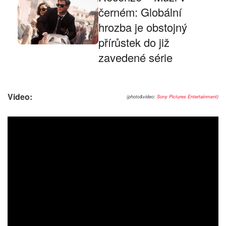
černém: Globální
hrozba je obstojný
přírůstek do již
zavedené série
Video:
(photo&video:
Sony Pictures Entertainment
)