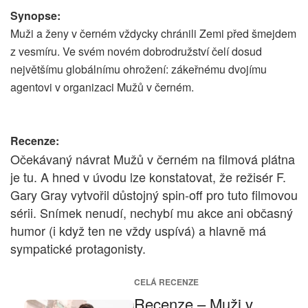
Synopse:
Muži a ženy v černém vždycky chránili Zemi před šmejdem
z vesmíru. Ve svém novém dobrodružství čelí dosud
největšímu globálnímu ohrožení: zákeřnému dvojímu
agentovi v organizaci Mužů v černém.
Recenze:
Očekávaný návrat Mužů v černém na filmová plátna
je tu. A hned v úvodu lze konstatovat, že režisér F.
Gary Gray vytvořil důstojný spin-off pro tuto filmovou
sérii. Snímek nenudí, nechybí mu akce ani občasný
humor (i když ten ne vždy uspívá) a hlavně má
sympatické protagonisty.
CELÁ RECENZE
Recenze – Muži v