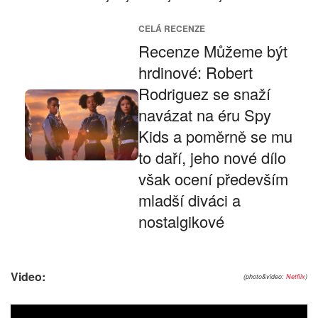
CELÁ RECENZE
Recenze Můžeme být
hrdinové: Robert
Rodriguez se snaží
navázat na éru Spy
Kids a poměrně se mu
to daří, jeho nové dílo
však ocení především
mladší diváci a
nostalgikové
Video:
(photo&video:
Netflix
)