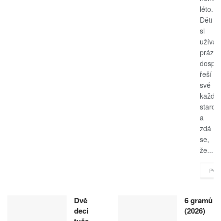
léto.
Děti
si
užívají
prázdn
dospěl
řeší
své
každo
starost
a
zdá
se,
že...
POK
Dvě
6 gramů
deci
(2026)
tuše