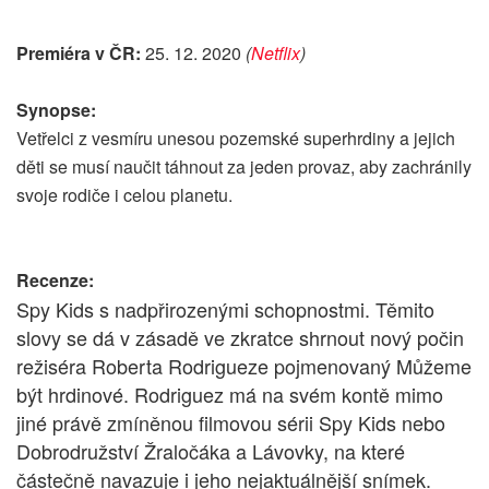
Premiéra v ČR:
25. 12. 2020
(
Netflix
)
Synopse:
Vetřelci z vesmíru unesou pozemské superhrdiny a jejich
děti se musí naučit táhnout za jeden provaz, aby zachránily
svoje rodiče i celou planetu.
Recenze:
Spy Kids s nadpřirozenými schopnostmi. Těmito
slovy se dá v zásadě ve zkratce shrnout nový počin
režiséra Roberta Rodrigueze pojmenovaný Můžeme
být hrdinové. Rodriguez má na svém kontě mimo
jiné právě zmíněnou filmovou sérii Spy Kids nebo
Dobrodružství Žraločáka a Lávovky, na které
částečně navazuje i jeho nejaktuálnější snímek.