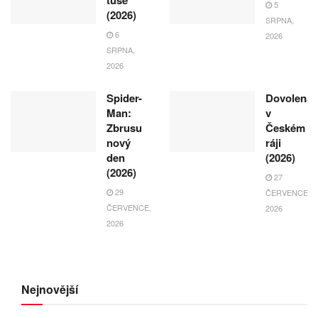
5
(2026)
SRPNA,
6
2026
SRPNA,
2026
Spider-
Dovolená
Man:
v
Zbrusu
Českém
nový
ráji
den
(2026)
(2026)
27
29
ČERVENCE,
ČERVENCE,
2026
2026
Nejnovější