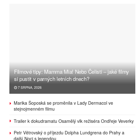
Filmové tipy: Mamma Mia! Nebo Čelisti – jaké filmy
si pustit v parných letních dnech?
7 SRPNA, 2026
Marika Šoposká se proměnila v Lady Dermacol ve
stejnojmenném filmu
Trailer k dokudramatu Osamělý vlk režiséra Ondřeje Veverky
Petr Větrovský o příjezdu Dolpha Lundgrena do Prahy a
další Noci s legendou