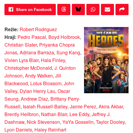
Share on Facebook
Režie:
Robert Rodriguez
Hrají:
Pedro Pascal
,
Boyd Holbrook
,
Christian Slater
,
Priyanka Chopra
Jonas
,
Adriana Barraza
,
Sung Kang
,
Vivien Lyra Blair
,
Hala Finley
,
Christopher McDonald
,
J. Quinton
Johnson
,
Andy Walken
,
Jill
Blackwood
,
Lotus Blossom
,
John
Valley
,
Dylan Henry Lau
,
Oscar
Seung
,
Andrew Diaz
,
Brittany Perry-
Russell
,
Isaiah Russell-Bailey
,
Jamie Perez
,
Akira Akbar
,
Brently Heilbron
,
Nathan Blair
,
Lee Eddy
,
Jeffrey J.
Dashnaw
,
Nick Stevenson
,
YaYa Gosselin
,
Taylor Dooley
,
Lyon Daniels
,
Haley Reinhart