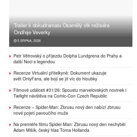
Trailer k dokudramatu Osamělý vlk režiséra
Ondřeje Veverky
5 SRPNA, 2026
Petr Větrovský o příjezdu Dolpha Lundgrena do Prahy a
další Noci s legendou
Recenze Virtuální přítelkyně: Dokument ukazuje
svět OnlyFans, ale bojí se jít víc do hloubky
Filmové události #31/26: Spoustu marvelovských novinek i
Twilight návštěva na Comic-Con Czech Republic
Recenze – Spider-Man: Zbrusu nový den nabízí zbrusu
nové pojetí pavoučího muže
Na premiéře filmu Spider-Man: Zbrusu nový den nechyběl
Adam Mišík, český hlas Toma Hollanda