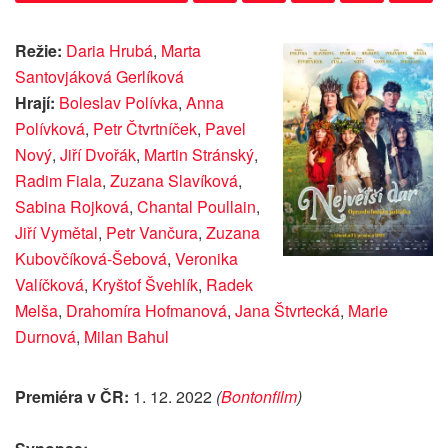
Režie:
Daria Hrubá
,
Marta
Santovjáková Gerlíková
Hrají:
Boleslav Polívka
,
Anna
Polívková
,
Petr Čtvrtníček
,
Pavel
Nový
,
Jiří Dvořák
,
Martin Stránský
,
Radim Fiala
,
Zuzana Slavíková
,
Sabina Rojková
,
Chantal Poullain
,
Jiří Vymětal
,
Petr Vančura
,
Zuzana
Kubovčíková-Šebová
,
Veronika
Valíčková
,
Kryštof Švehlík
,
Radek
Melša
,
Drahomíra Hofmanová
,
Jana Štvrtecká
,
Marie
Durnová
,
Milan Bahul
Premiéra v ČR:
1. 12. 2022
(
Bontonfilm
)