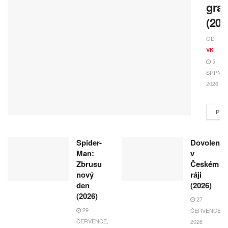
gra
(202
OD
VK
5
SRPNA,
2026
POK
Spider-
Dovolená
Man:
v
Zbrusu
Českém
nový
ráji
den
(2026)
(2026)
27
29
ČERVENCE,
ČERVENCE,
2026