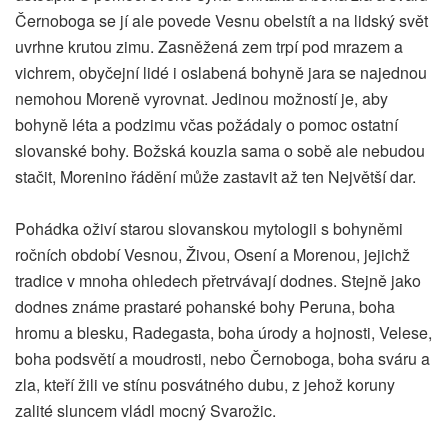
Černoboga se jí ale povede Vesnu obelstít a na lidský svět
uvrhne krutou zimu. Zasněžená zem trpí pod mrazem a
vichrem, obyčejní lidé i oslabená bohyně jara se najednou
nemohou Moreně vyrovnat. Jedinou možností je, aby
bohyně léta a podzimu včas požádaly o pomoc ostatní
slovanské bohy. Božská kouzla sama o sobě ale nebudou
stačit, Morenino řádění může zastavit až ten Největší dar.
Pohádka oživí starou slovanskou mytologii s bohyněmi
ročních období Vesnou, Živou, Osení a Morenou, jejichž
tradice v mnoha ohledech přetrvávají dodnes. Stejně jako
dodnes známe prastaré pohanské bohy Peruna, boha
hromu a blesku, Radegasta, boha úrody a hojnosti, Velese,
boha podsvětí a moudrosti, nebo Černoboga, boha sváru a
zla, kteří žili ve stínu posvátného dubu, z jehož koruny
zalité sluncem vládl mocný Svarožic.