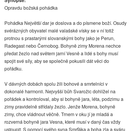
Synopse:
Opravdu božská pohádka
Pohádka Největší dar je doslova a do písmene boží. Osudy
svérázných obyvatel malé valašské vísky se v ní totiž
protnou s prastarými slovanskými bohy jako je Perun,
Radegast nebo Černobog. Bohyně zimy Morena nechce
předat žezlo nad světem jarní Vesně a lidé s bohy musí
spojit své síly, aby se společně pokusili dát věci do
pořádku.
V dávných dobách spolu žili bohové a smrtelníci v
dokonalé harmonii. Nejvyšší bůh Svarožic dohlížel na
pořádek a kontroloval, aby si bohyně jara, léta, podzimu a
zimy pravidelně střídaly žezlo. Jenže Morena, bohyně
zimy, chce vládnout věčně. Trnem v oku jí je mladá a
rozverná bohyně jara Vesna, které musí v daný čas vždy
ustoupit. S pomocí svého syna Smrťáka a boha zla a sváru