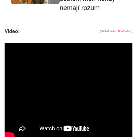
nemají rozum
Video:
(photo&video:
Bontonfilm
)