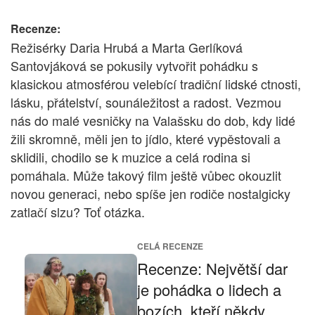
Recenze:
Režisérky Daria Hrubá a Marta Gerlíková
Santovjáková se pokusily vytvořit pohádku s
klasickou atmosférou velebící tradiční lidské ctnosti,
lásku, přátelství, sounáležitost a radost. Vezmou
nás do malé vesničky na Valašsku do dob, kdy lidé
žili skromně, měli jen to jídlo, které vypěstovali a
sklidili, chodilo se k muzice a celá rodina si
pomáhala. Může takový film ještě vůbec okouzlit
novou generaci, nebo spíše jen rodiče nostalgicky
zatlačí slzu? Toť otázka.
CELÁ RECENZE
Recenze: Největší dar
je pohádka o lidech a
bozích, kteří někdy