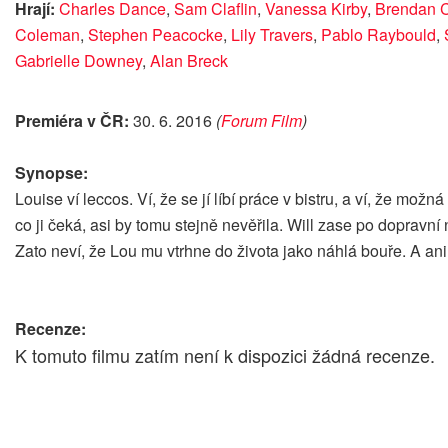
Hrají:
Charles Dance
,
Sam Claflin
,
Vanessa Kirby
,
Brendan 
Coleman
,
Stephen Peacocke
,
Lily Travers
,
Pablo Raybould
,
Gabrielle Downey
,
Alan Breck
Premiéra v ČR:
30. 6. 2016
(
Forum Film
)
Synopse:
Louise ví leccos. Ví, že se jí líbí práce v bistru, a ví, že možn
co ji čeká, asi by tomu stejně nevěřila. Will zase po dopravní
Zato neví, že Lou mu vtrhne do života jako náhlá bouře. A an
Recenze:
K tomuto filmu zatím není k dispozici žádná recenze.