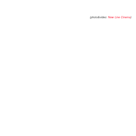
(photo&video:
New Line Cinema
)