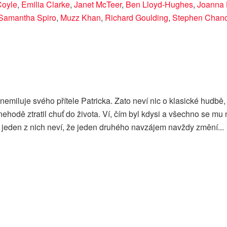
Coyle
,
Emilia Clarke
,
Janet McTeer
,
Ben Lloyd-Hughes
,
Joanna 
Samantha Spiro
,
Muzz Khan
,
Richard Goulding
,
Stephen Chan
á nemiluje svého přítele Patricka. Zato neví nic o klasické hudbě, 
 nehodě ztratil chuť do života. Ví, čím byl kdysi a všechno se mu
i jeden z nich neví, že jeden druhého navzájem navždy změní...