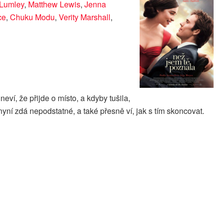
Lumley
,
Matthew Lewis
,
Jenna
ce
,
Chuku Modu
,
Verity Marshall
,
neví, že přijde o místo, a kdyby tušila,
 nyní zdá nepodstatné, a také přesně ví, jak s tím skoncovat.