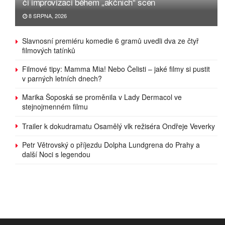
či improvizaci během „akčních“ scén
8 SRPNA, 2026
Slavnosní premiéru komedie 6 gramů uvedli dva ze čtyř
filmových tatínků
Filmové tipy: Mamma Mia! Nebo Čelisti – jaké filmy si pustit
v parných letních dnech?
Marika Šoposká se proměnila v Lady Dermacol ve
stejnojmenném filmu
Trailer k dokudramatu Osamělý vlk režiséra Ondřeje Veverky
Petr Větrovský o příjezdu Dolpha Lundgrena do Prahy a
další Noci s legendou