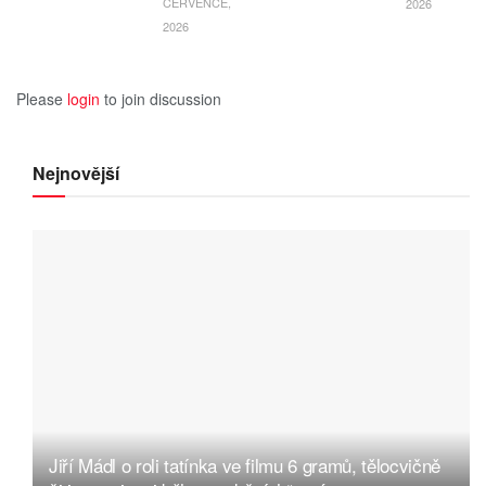
ČERVENCE,
2026
2026
Please
login
to join discussion
Nejnovější
Jiří Mádl o roli tatínka ve filmu 6 gramů, tělocvičně