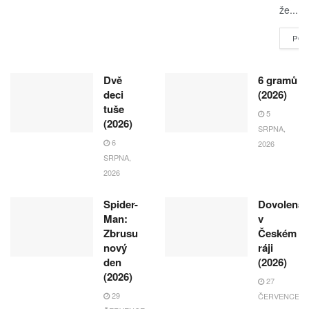
že...
POK
Dvě
6 gramů
deci
(2026)
tuše
5
(2026)
SRPNA,
6
2026
SRPNA,
2026
Spider-
Dovolená
Man:
v
Zbrusu
Českém
nový
ráji
den
(2026)
(2026)
27
29
ČERVENCE,