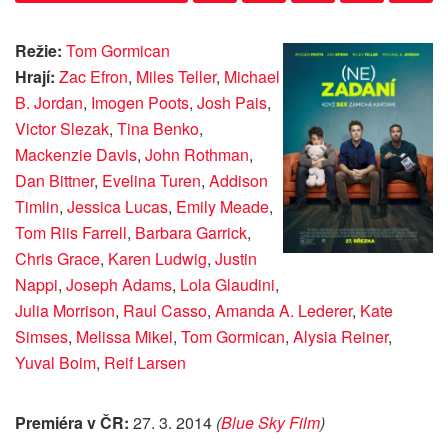
Režie:
Tom Gormican
Hrají:
Zac Efron
,
Miles Teller
,
Michael
B. Jordan
,
Imogen Poots
,
Josh Pais
,
Victor Slezak
,
Tina Benko
,
Mackenzie Davis
,
John Rothman
,
Dan Bittner
,
Evelina Turen
,
Addison
Timlin
,
Jessica Lucas
,
Emily Meade
,
Tom Riis Farrell
,
Barbara Garrick
,
Chris Grace
,
Karen Ludwig
,
Justin
Nappi
,
Joseph Adams
,
Lola Glaudini
,
Julia Morrison
,
Raul Casso
,
Amanda A. Lederer
,
Kate
Simses
,
Melissa Mikel
,
Tom Gormican
,
Alysia Reiner
,
Yuval Boim
,
Reif Larsen
Premiéra v ČR:
27. 3. 2014
(
Blue Sky Film
)