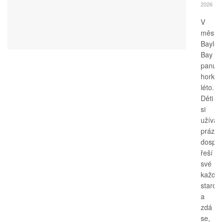
2026
V
měste
Bayle
Bay
panuje
horké
léto.
Děti
si
užívají
prázdn
dospěl
řeší
své
každo
starost
a
zdá
se,