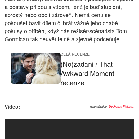
a postavy přijdou s vtipem, jenž je buď stupidní,
sprostý nebo obojí zároveň. Nemá cenu se
pokoušet bavit dílem či brát vážně jeho chabé
pokusy o příběh, když nás režisér/scénárista Tom
Gormican tak neuvěřitelně a zjevně podceňuje.
CELÁ RECENZE
(Ne)zadaní / That
Awkward Moment –
recenze
Video:
(photo&video:
Treehouse Pictures
)