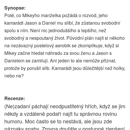
Synopse:
Poté, co Mikeyho manželka požádá o rozvod, jeho
kamarádi Jason a Daniel mu slíbí, že zůstanou svobodní
spolu s ním. Není nic jednoduššího a lepšího, než
svobodný a nespoutaný život. Původní plán najít si někoho
na nezávazný postelový aerobik se zkomplikuje, když si
Mikey začne hledat náhradu za svou ženu a Jason s
Danielem se zamilují. Ani jeden to ale nemůže přiznat,
protože by porušil slib. Kamarádi jsou důležitější než holky,
nebo ne?
Recenze:
(Ne)zadaní páchají neodpustitelný hřích, když se jim
někdy a vzdáleně podaří najít tu správnou rovinu
humoru. Moc často se to nestává, ale jsou zde
náznaky snahy. Zrovna doufáte v postupné zlepšení