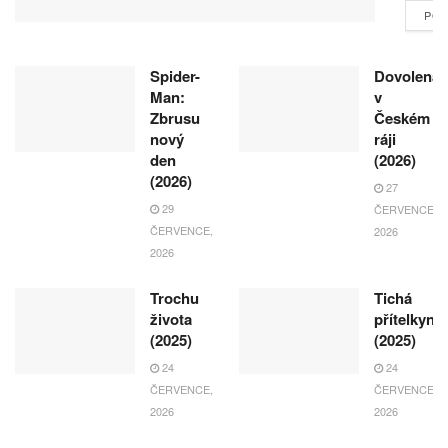
POK
Spider-
Dovolená
Man:
v
Zbrusu
Českém
nový
ráji
den
(2026)
(2026)
27
29
ČERVENCE,
ČERVENCE,
2026
2026
Trochu
Tichá
života
přítelkyně
(2025)
(2025)
24
24
ČERVENCE,
ČERVENCE,
2026
2026