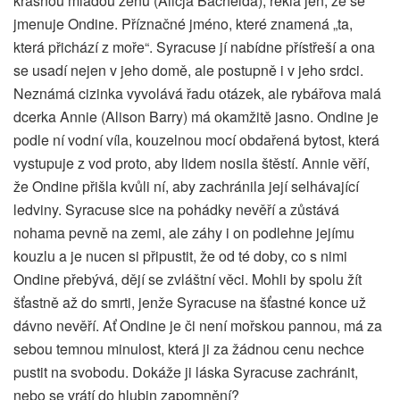
krásnou mladou ženu (Alicja Bachelda), řekla jen, že se
jmenuje Ondine. Příznačné jméno, které znamená „ta,
která přichází z moře“. Syracuse jí nabídne přístřeší a ona
se usadí nejen v jeho domě, ale postupně i v jeho srdci.
Neznámá cizinka vyvolává řadu otázek, ale rybářova malá
dcerka Annie (Alison Barry) má okamžitě jasno. Ondine je
podle ní vodní víla, kouzelnou mocí obdařená bytost, která
vystupuje z vod proto, aby lidem nosila štěstí. Annie věří,
že Ondine přišla kvůli ní, aby zachránila její selhávající
ledviny. Syracuse sice na pohádky nevěří a zůstává
nohama pevně na zemi, ale záhy i on podlehne jejímu
kouzlu a je nucen si připustit, že od té doby, co s nimi
Ondine přebývá, dějí se zvláštní věci. Mohli by spolu žít
šťastně až do smrti, jenže Syracuse na šťastné konce už
dávno nevěří. Ať Ondine je či není mořskou pannou, má za
sebou temnou minulost, která ji za žádnou cenu nechce
pustit na svobodu. Dokáže ji láska Syracuse zachránit,
nebo se vrátí do hlubin zapomnění?