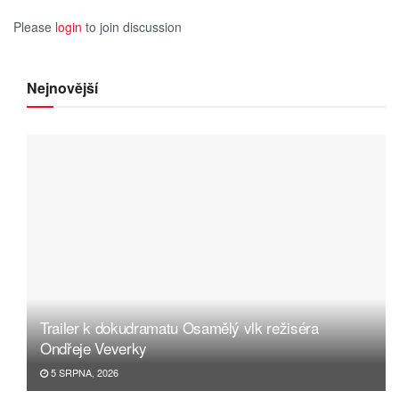
Please
login
to join discussion
Nejnovější
Trailer k dokudramatu Osamělý vlk režiséra
Ondřeje Veverky
5 SRPNA, 2026