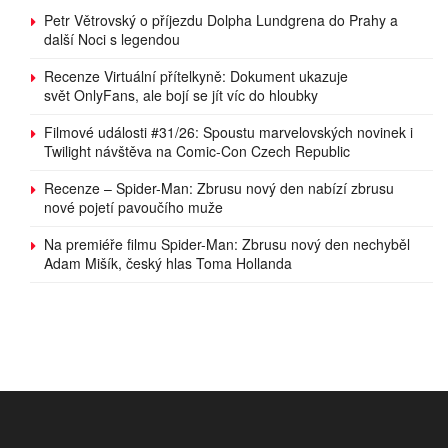
Petr Větrovský o příjezdu Dolpha Lundgrena do Prahy a
další Noci s legendou
Recenze Virtuální přítelkyně: Dokument ukazuje
svět OnlyFans, ale bojí se jít víc do hloubky
Filmové události #31/26: Spoustu marvelovských novinek i
Twilight návštěva na Comic-Con Czech Republic
Recenze – Spider-Man: Zbrusu nový den nabízí zbrusu
nové pojetí pavoučího muže
Na premiéře filmu Spider-Man: Zbrusu nový den nechyběl
Adam Mišík, český hlas Toma Hollanda