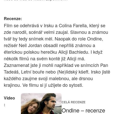
Recenze:
Film se odehrává v Irsku a Colina Farella, který se
zde narodil, scénář velmi zaujal. Slavnou a známou
tvář by tedy snímek měl. Naopak do role Ondine,
režisér Neil Jordan obsadil nepříliš známou a
éterickou polskou herečku Alicji Bachledu. I když
několik filmů na svém kontě již Alicji má.
Zaznamenat jste ji mohli například ve snímcích Pan
Tadeáš, Letní bouře nebo (Ne)lidský kšeft. Irsko jistě
každého zaujme svoji malebnou, ale drsnou
krajinou. Ve filmu si jí užijete do sytosti.
Video
CELÁ RECENZE
:
Ondine – recenze