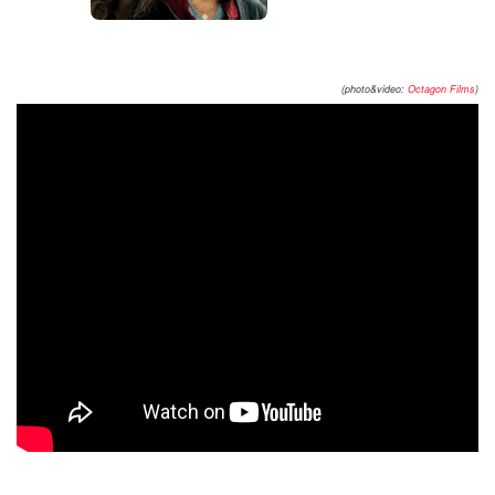
(photo&video:
Octagon Films
)