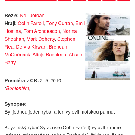
Režie:
Neil Jordan
Hrají:
Colin Farrell
,
Tony Curran
,
Emil
Hostina
,
Tom Archdeacon
,
Norma
Sheahan
,
Mark Doherty
,
Stephen
Rea
,
Dervla Kirwan
,
Brendan
McCormack
,
Alicja Bachleda
,
Alison
Barry
Premiéra v ČR:
2. 9. 2010
(
Bontonfilm
)
Synopse:
Byl jednou jeden rybář a ten vylovil mořskou pannu.
Když irský rybář Syracuse (Colin Farrell) vylovil z moře