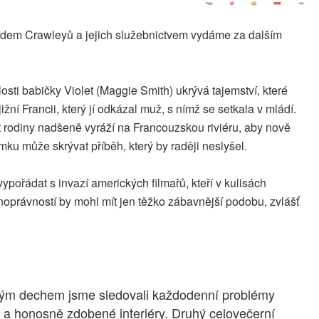
 rodem Crawleyů a jejich služebnictvem vydáme za dalším
sti babičky Violet (Maggie Smith) ukrývá tajemství, které
ní Francii, který jí odkázal muž, s nímž se setkala v mládí.
t rodiny nadšeně vyráží na Francouzskou riviéru, aby nově
ku může skrývat příběh, který by raději neslyšel.
pořádat s invazí amerických filmařů, kteří v kulisách
vnoprávností by mohl mít jen těžko zábavnější podobu, zvlášť
jeným dechem jsme sledovali každodenní problémy
my a honosně zdobené interiéry. Druhý celovečerní