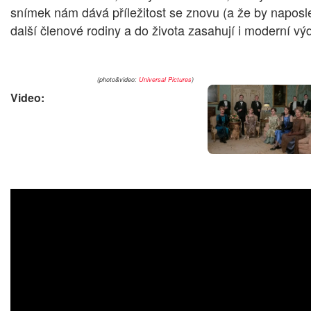
snímek nám dává příležitost se znovu (a že by naposled
další členové rodiny a do života zasahují i moderní vý
(photo&video:
Universal Pictures
)
Video: