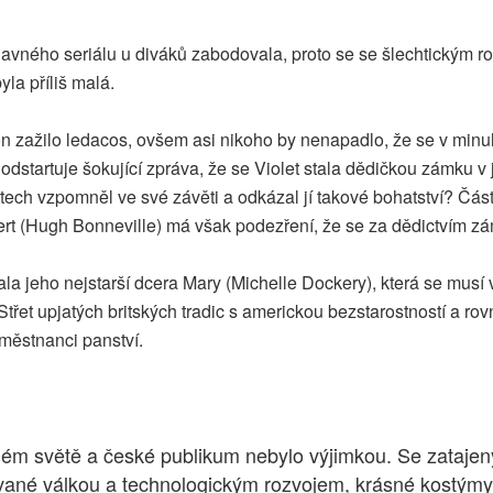
 slavného seriálu u diváků zabodovala, proto se se šlechtickým
la příliš malá.
 zažilo ledacos, ovšem asi nikoho by nenapadlo, že se v minulo
tartuje šokující zpráva, že se Violet stala dědičkou zámku v již
etech vzpomněl ve své závěti a odkázal jí takové bohatství? Čás
rt (Hugh Bonneville) má však podezření, že se za dědictvím zám
jeho nejstarší dcera Mary (Michelle Dockery), která se musí vy
třet upjatých britských tradic s americkou bezstarostností a ro
aměstnanci panství.
 celém světě a české publikum nebylo výjimkou. Se zata
livňované válkou a technologickým rozvojem, krásné kostý