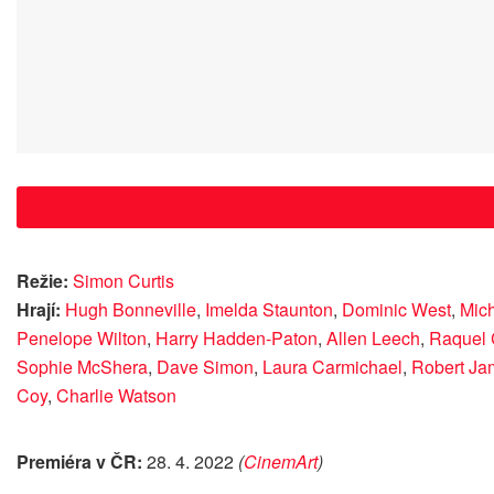
Režie:
Simon Curtis
Hrají:
Hugh Bonneville
,
Imelda Staunton
,
Dominic West
,
Mich
Penelope Wilton
,
Harry Hadden-Paton
,
Allen Leech
,
Raquel 
Sophie McShera
,
Dave Simon
,
Laura Carmichael
,
Robert Jam
Coy
,
Charlie Watson
Premiéra v ČR:
28. 4. 2022
(
CinemArt
)