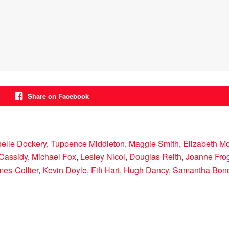
Share on Facebook
elle Dockery
,
Tuppence Middleton
,
Maggie Smith
,
Elizabeth M
Cassidy
,
Michael Fox
,
Lesley Nicol
,
Douglas Reith
,
Joanne Frog
es-Collier
,
Kevin Doyle
,
Fifi Hart
,
Hugh Dancy
,
Samantha Bon