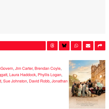
cGovern
,
Jim Carter
,
Brendan Coyle
,
gatt
,
Laura Haddock
,
Phyllis Logan
,
d
,
Sue Johnston
,
David Robb
,
Jonathan