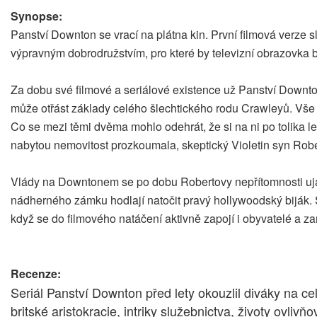
Synopse:
Panství Downton se vrací na plátna kin. První filmová verze
výpravným dobrodružstvím, pro které by televizní obrazovka by
Za dobu své filmové a seriálové existence už Panství Downton
může otřást základy celého šlechtického rodu Crawleyů. Vše ods
Co se mezi těmi dvěma mohlo odehrát, že si na ni po tolika l
nabytou nemovitost prozkoumala, skeptický Violetin syn Robe
Vlády na Downtonem se po dobu Robertovy nepřítomnosti ujala 
nádherného zámku hodlají natočit pravý hollywoodský biják. S
když se do filmového natáčení aktivně zapojí i obyvatelé a z
Recenze:
Seriál Panství Downton před lety okouzlil diváky na
britské aristokracie, intriky služebnictva, životy ov