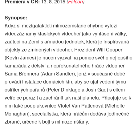
Premiéra v ČR:
13. 8. 2015
(
Falcon
)
Synopse:
Když si mezigalaktičtí mimozemšťané chybně vyloží
videozáznamy klasických videoher jako vyhlášení války,
zaútočí na Zemi s armádou jednotek, která je inspirovaná
objekty ze zmíněných videoher. Prezident Will Cooper
(Kevin James) je nucen vyzvat na pomoc svého nejlepšího
kamaráda z dětství a nepřekonatelného hráče videoher
Sama Brennera (Adam Sandler), jenž v současné době
provádí instalace domácích kin, aby se ujal vedení týmu
ostřílených pařanů (Peter Dinklage a Josh Gad) s cílem
vetřelce porazit a zachránit tak naši planetu. Připojuje se k
nim také podplukovnice Violet Van Pattenová (Michelle
Monaghan), specialistka, která hráčům dodává jedinečné
zbraně, určené k boji s mimozemšťany.