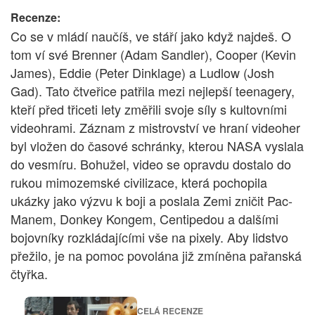
Recenze:
Co se v mládí naučíš, ve stáří jako když najdeš. O
tom ví své Brenner (Adam Sandler), Cooper (Kevin
James), Eddie (Peter Dinklage) a Ludlow (Josh
Gad). Tato čtveřice patřila mezi nejlepší teenagery,
kteří před třiceti lety změřili svoje síly s kultovními
videohrami. Záznam z mistrovství ve hraní videoher
byl vložen do časové schránky, kterou NASA vyslala
do vesmíru. Bohužel, video se opravdu dostalo do
rukou mimozemské civilizace, která pochopila
ukázky jako výzvu k boji a poslala Zemi zničit Pac-
Manem, Donkey Kongem, Centipedou a dalšími
bojovníky rozkládajícími vše na pixely. Aby lidstvo
přežilo, je na pomoc povolána již zmíněna pařanská
čtyřka.
CELÁ RECENZE