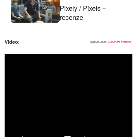
Pixely / Pixels –
recenze
Video:
(photo&video:
Columbia Pictures
)