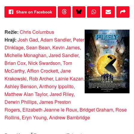
Share on Facebook
Režie:
Chris Columbus
Hrají:
Josh Gad
,
Adam Sandler
,
Peter
Dinklage
,
Sean Bean
,
Kevin James
,
Michelle Monaghan
,
Jared Sandler
,
Brian Cox
,
Nick Swardson
,
Tom
McCarthy
,
Affion Crockett
,
Jane
Krakowski
,
Rob Archer
,
Lainie Kazan
,
Ashley Benson
,
Anthony Ippolito
,
Matthew Alan Taylor
,
Jared Riley
,
Derwin Phillips
,
James Preston
Rogers
,
Elizabeth Jeanne le Roux
,
Bridget Graham
,
Rose
Rollins
,
Eryn Young
,
Andrew Bambridge