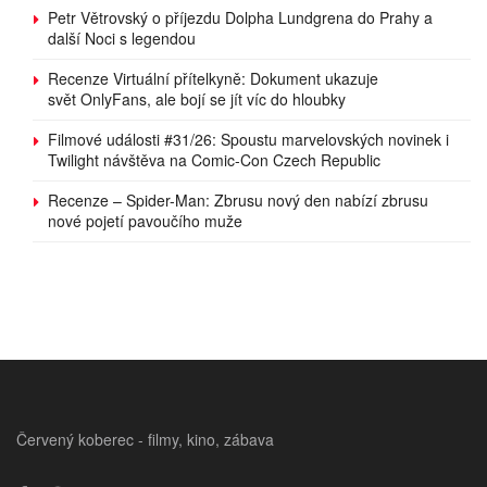
Petr Větrovský o příjezdu Dolpha Lundgrena do Prahy a
další Noci s legendou
Recenze Virtuální přítelkyně: Dokument ukazuje
svět OnlyFans, ale bojí se jít víc do hloubky
Filmové události #31/26: Spoustu marvelovských novinek i
Twilight návštěva na Comic-Con Czech Republic
Recenze – Spider-Man: Zbrusu nový den nabízí zbrusu
nové pojetí pavoučího muže
Červený koberec - filmy, kino, zábava