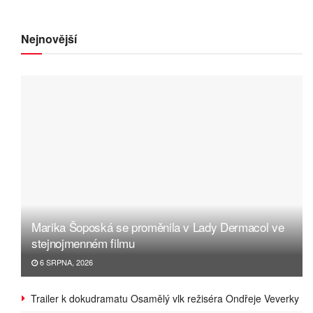
Nejnovější
Marika Šoposká se proměnila v Lady Dermacol ve
stejnojmenném filmu
6 SRPNA, 2026
Trailer k dokudramatu Osamělý vlk režiséra Ondřeje Veverky