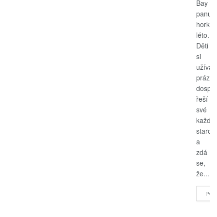
Bay
panuje
horké
léto.
Děti
si
užívají
prázdn
dospěl
řeší
své
každo
starost
a
zdá
se,
že...
POK