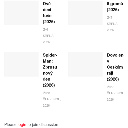
Dvě
6 gramů
deci
(2026)
tuše
5
(2026)
SRPNA,
6
2026
SRPNA,
2026
Spider-
Dovolená
Man:
v
Zbrusu
Českém
nový
ráji
den
(2026)
(2026)
27
29
ČERVENCE,
ČERVENCE,
2026
2026
Please
login
to join discussion