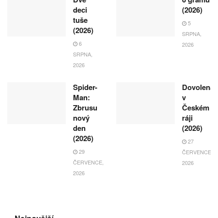
deci
(2026)
tuše
5
(2026)
SRPNA,
6
2026
SRPNA,
2026
Spider-
Dovolená
Man:
v
Zbrusu
Českém
nový
ráji
den
(2026)
(2026)
27
29
ČERVENCE,
ČERVENCE,
2026
2026