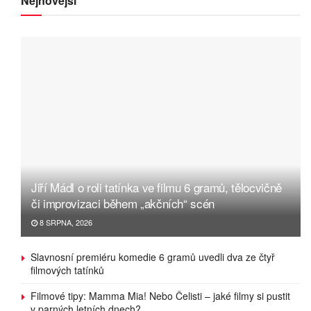
Nejnovější
Jiří Mádl o roli tatínka ve filmu 6 gramů, tělocvičně
či improvizaci během „akčních“ scén
8 SRPNA, 2026
Slavnosní premiéru komedie 6 gramů uvedli dva ze čtyř
filmových tatínků
Filmové tipy: Mamma Mia! Nebo Čelisti – jaké filmy si pustit
v parných letních dnech?