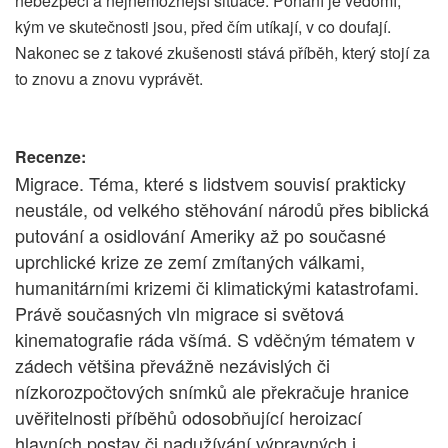
nebezpečí a nejnemožnější situace. Pohání je vědomí,
kým ve skutečnosti jsou, před čím utíkají, v co doufají.
Nakonec se z takové zkušenosti stává příběh, který stojí za
to znovu a znovu vyprávět.
Recenze:
Migrace. Téma, které s lidstvem souvisí prakticky
neustále, od velkého stěhování národů přes biblická
putování a osidlování Ameriky až po současné
uprchlické krize ze zemí zmítaných válkami,
humanitárními krizemi či klimatickými katastrofami.
Právě současných vln migrace si světová
kinematografie ráda všímá. S vděčným tématem v
zádech většina převážně nezávislých či
nízkorozpočtových snímků ale překračuje hranice
uvěřitelnosti příběhů odosobňující heroizací
hlavních postav či nadužívání výpravných i