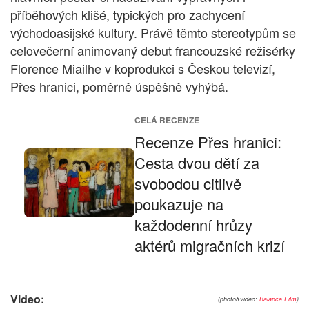
příběhových klišé, typických pro zachycení
východoasijské kultury. Právě těmto stereotypům se
celovečerní animovaný debut francouzské režisérky
Florence Miailhe v koprodukci s Českou televizí,
Přes hranici, poměrně úspěšně vyhýbá.
CELÁ RECENZE
Recenze Přes hranici:
Cesta dvou dětí za
svobodou citlivě
poukazuje na
každodenní hrůzy
aktérů migračních krizí
Video:
(photo&video:
Balance Film
)