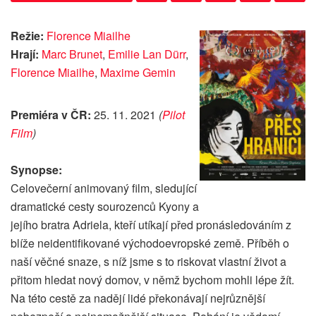
Režie:
Florence Miailhe
Hrají:
Marc Brunet
,
Emilie Lan Dürr
,
Florence Miailhe
,
Maxime Gemin
Premiéra v ČR:
25. 11. 2021
(
Pilot
Film
)
Synopse:
Celovečerní animovaný film, sledující
dramatické cesty sourozenců Kyony a
jejího bratra Adriela, kteří utíkají před pronásledováním z
blíže neidentifikované východoevropské země. Příběh o
naší věčné snaze, s níž jsme s to riskovat vlastní život a
přitom hledat nový domov, v němž bychom mohli lépe žít.
Na této cestě za nadějí lidé překonávají nejrůznější