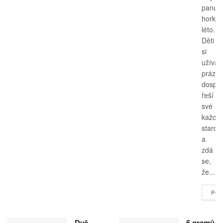
panuje
horké
léto.
Děti
si
užívají
prázdn
dospěl
řeší
své
každo
starost
a
zdá
se,
že...
POK
Dvě
6 gramů