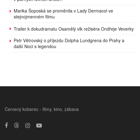
Marika Šoposká se proměnila v Lady Dermacol ve
stejnojmenném filmu
Trailer k dokudramatu Osamělý vlk režiséra Ondřeje Veverky
Petr Větrovský o příjezdu Dolpha Lundgrena do Prahy a
další Noci s legendou
Červený koberec - filmy, kino, zábava