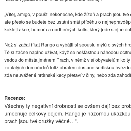
„Vítej, amigo, v poušti nekonečné, kde žízeň a prach jsou tv
ale přesto se budete bez ustání smát příběhu o nejnepravděp
koktejl akce, humoru a nádherných kulis, který jede stejně 
Než si začal říkat Rango a vybájil si spoustu mýtů o svých h
Té si začne naplno užívat, když se nešťastnou náhodou ocitn
vedou do města jménem Prach, v němž visí obyvatelům kolty p
zoufalých domorodců totiž obratem dostane šerifskou hvězdu a
zda neuvážené hrdinské kecy přetaví v činy, nebo zda zahodí h
Recenze:
Všechny ty negativní drobnosti se ovšem dají bez pro
umocňuje celkový dojem. Rango je názornou ukázkou to
prach jsou tvé družky věčné…“.