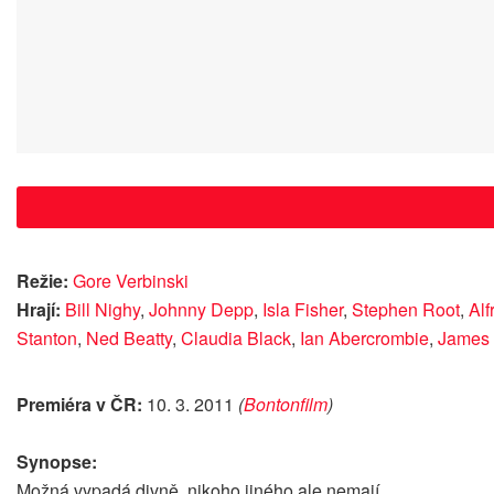
Režie:
Gore Verbinski
Hrají:
Bill Nighy
,
Johnny Depp
,
Isla Fisher
,
Stephen Root
,
Alf
Stanton
,
Ned Beatty
,
Claudia Black
,
Ian Abercrombie
,
James 
Premiéra v ČR:
10. 3. 2011
(
Bontonfilm
)
Synopse:
Možná vypadá divně, nikoho jiného ale nemají.