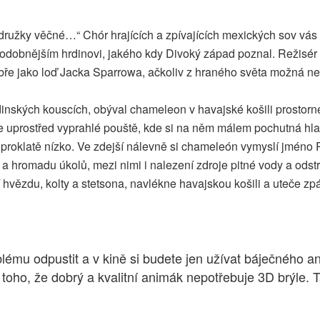
é družky věčné…“ Chór hrajících a zpívajících mexických sov vás
odobnějším hrdinovi, jakého kdy Divoký západ poznal. Režisér 
dobře jako loď Jacka Sparrowa, ačkoliv z hraného světa možná 
rdinských kouscích, obýval chameleon v havajské košili prostor
e uprostřed vyprahlé pouště, kde si na něm málem pochutná hlad
roklatě nízko. Ve zdejší nálevně si chameleón vymyslí jméno Ra
 hromadu úkolů, mezi nimi i nalezení zdroje pitné vody a odstr
vězdu, kolty a stetsona, navlékne havajskou košili a uteče zpát
blému odpustit a v kině si budete jen užívat báječného
ho, že dobrý a kvalitní animák nepotřebuje 3D brýle. Ta