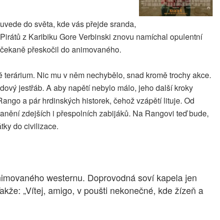
 uvede do světa, kde vás přejde sranda,
Pirátů z Karibiku Gore Verbinski znovu namíchal opulentní
nečekaně přeskočil do animovaného.
né terárium. Nic mu v něm nechybělo, snad kromě trochy akce.
ový jestřáb. A aby napětí nebylo málo, jeho další kroky
ngo a pár hrdinských historek, čehož vzápětí lituje. Od
anění zdejších i přespolních zabijáků. Na Rangovi teď bude,
ky do civilizace.
 animovaného westernu. Doprovodná soví kapela jen
kže: „Vítej, amigo, v poušti nekonečné, kde žízeň a