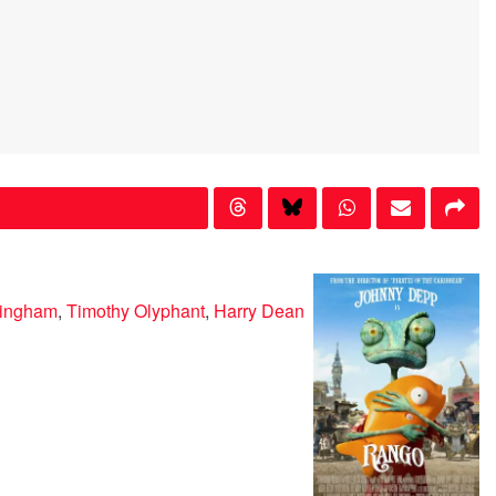
mingham
,
Timothy Olyphant
,
Harry Dean