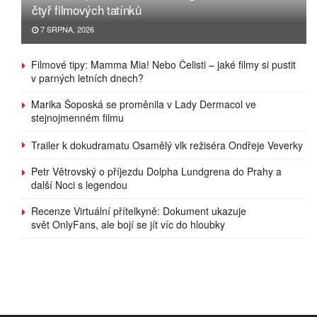
čtyř filmových tatínků
7 SRPNA, 2026
Filmové tipy: Mamma Mia! Nebo Čelisti – jaké filmy si pustit
v parných letních dnech?
Marika Šoposká se proměnila v Lady Dermacol ve
stejnojmenném filmu
Trailer k dokudramatu Osamělý vlk režiséra Ondřeje Veverky
Petr Větrovský o příjezdu Dolpha Lundgrena do Prahy a
další Noci s legendou
Recenze Virtuální přítelkyně: Dokument ukazuje
svět OnlyFans, ale bojí se jít víc do hloubky