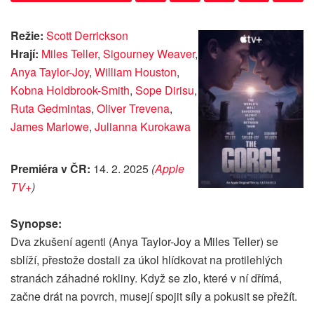
Režie:
Scott Derrickson
Hrají:
Miles Teller
,
Sigourney Weaver
,
Anya Taylor-Joy
,
William Houston
,
Kobna Holdbrook-Smith
,
Sope Dirisu
,
Ruta Gedmintas
,
Oliver Trevena
,
James Marlowe
,
Julianna Kurokawa
Premiéra v ČR:
14. 2. 2025
(
Apple
TV+
)
Synopse:
Dva zkušení agenti (Anya Taylor-Joy a Miles Teller) se
sblíží, přestože dostali za úkol hlídkovat na protilehlých
stranách záhadné rokliny. Když se zlo, které v ní dřímá,
začne drát na povrch, musejí spojit síly a pokusit se přežít.