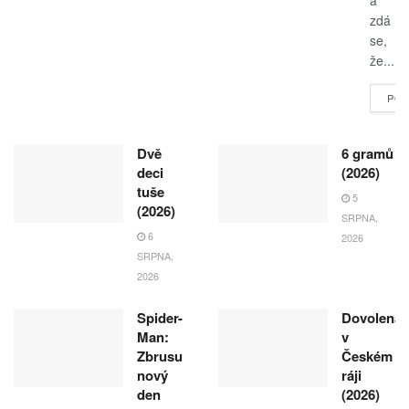
a
zdá
se,
že...
POK
Dvě
6 gramů
deci
(2026)
tuše
5
(2026)
SRPNA,
6
2026
SRPNA,
2026
Spider-
Dovolená
Man:
v
Zbrusu
Českém
nový
ráji
den
(2026)