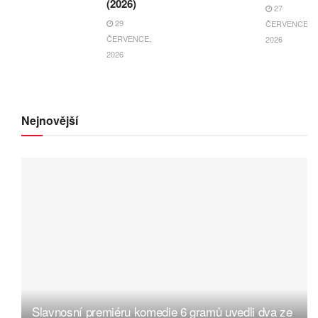
(2026)
27
29
ČERVENCE,
ČERVENCE,
2026
2026
Nejnovější
Slavnosní premiéru komedie 6 gramů uvedli dva ze