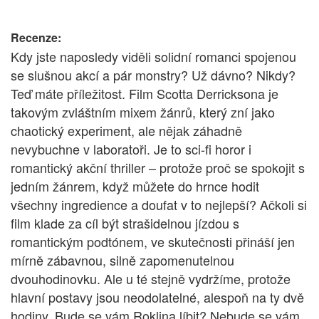
Recenze:
Kdy jste naposledy viděli solidní romanci spojenou
se slušnou akcí a pár monstry? Už dávno? Nikdy?
Teď máte příležitost. Film Scotta Derricksona je
takovým zvláštním mixem žánrů, který zní jako
chaotický experiment, ale nějak záhadně
nevybuchne v laboratoři. Je to sci-fi horor i
romantický akční thriller – protože proč se spokojit s
jedním žánrem, když můžete do hrnce hodit
všechny ingredience a doufat v to nejlepší? Ačkoli si
film klade za cíl být strašidelnou jízdou s
romantickým podtónem, ve skutečnosti přináší jen
mírně zábavnou, silně zapomenutelnou
dvouhodinovku. Ale u té stejně vydržíme, protože
hlavní postavy jsou neodolatelné, alespoň na ty dvě
hodiny. Bude se vám Roklina líbit? Nebude se vám