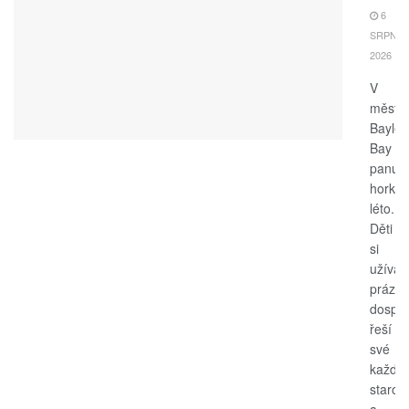
6
SRPNA,
2026
V
měste
Bayle
Bay
panuje
horké
léto.
Děti
si
užívají
prázdn
dospěl
řeší
své
každo
starost