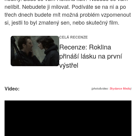
nelíbit. Nebudete ji milovat. Podíváte se na ni a po
třech dnech budete mít možná problém vzpomenout
si, jestli to byl zmatený sen, nebo skutečný film.
CELÁ RECENZE
Recenze: Roklina
přináší lásku na první
výstřel
Video:
(photo&video:
Skydance Media
)