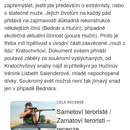
zapřemýšlet, jestli jde především o extrémisty, nebo
o statečné muže. Jejich životům na každý pád
přidává na zajímavosti důkladná rekonstrukce
někdejších činů (Bednár a Hučín), případně
skutečná aktuální činnost (pouze Hučín). Proto je
třeba mít trpělivost s úvodní části zasvěcené „muži z
lidu“ Kratochvílovi. Dokument ovšem přináší
poutavé záběry ze soukromí vyslýchaných, od
Kratochvílovy snahy najít si přítelkyni po Hučínův
trénink Lisbeth Salenderové, mladé nepochopené
dívky. Soukromý svět možná není tak jímavý snad
jen v případě Bednára.
CELÁ RECENZE
Sametoví teroristé /
Zamatoví teroristi –
recenze