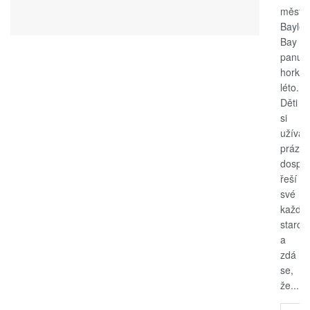
měste
Bayle
Bay
panuje
horké
léto.
Děti
si
užívají
prázdn
dospěl
řeší
své
každo
starost
a
zdá
se,
že...