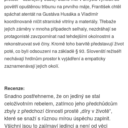
povětří opuštěnou tribunu na prvního máje, František chtěl
spáchat atentát na Gustáva Husáka a Vladimír
koordinovaně ničit stranické vitríny a materiály. Třebaže
jejich záměry v mnoha případech selhaly, nezdráhají se
protagonisté zavzpomínat nad tehdejšími okolnostmi a
rekonstruovat své činy. Kromě toho barvitě představují život
poté, co byli odsouzeni na základě § 93. Slovenští režiséři
nechávají hrdinům prostor k vyjádření a empaticky
zaznamenávají jejich okolí.
Recenze:
Snadno postřehneme, že on jediný se stal
celoživotním rebelem, zatímco jeho předchůdcům
zbyly z předchozí činnosti prostě „díry v životě“,
které se snaží s různou mírou úspěchu zaplnit.
Všichni jsou to zajímaví jedinci a není od věci