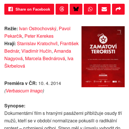
Share on Facebook
Režie:
Ivan Ostrochovský
,
Pavol
Pekarčík
,
Peter Kerekes
Hrají:
Stanislav Kratochvíl
,
František
Bednár
,
Vladimír Hučín
,
Amanda
Nagyová
,
Marcela Bednárová
,
Iva
Škrbelová
Premiéra v ČR:
10. 4. 2014
(
Verbascum Imago
)
Synopse:
Dokumentární film s hranými pasážemi přibližuje osudy tří
mužů, kteří se v období normalizace pokusili o radikální
protest – ozbrojený odboj. Stano měl v úmyslu vyhodit do