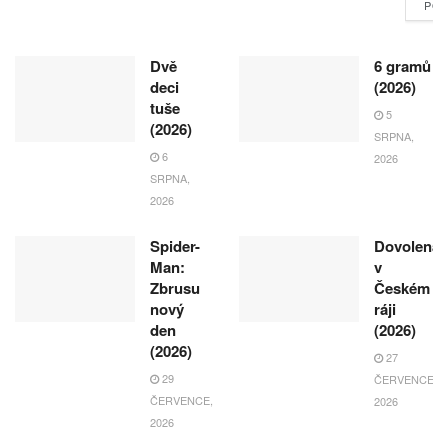
POK
Dvě
6 gramů
deci
(2026)
tuše
5
(2026)
SRPNA,
6
2026
SRPNA,
2026
Spider-
Dovolená
Man:
v
Zbrusu
Českém
nový
ráji
den
(2026)
(2026)
27
29
ČERVENCE,
ČERVENCE,
2026
2026