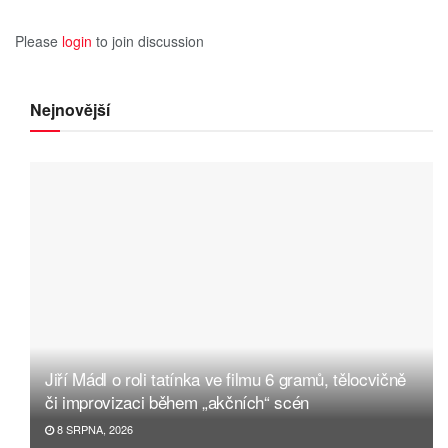
Please
login
to join discussion
Nejnovější
Jiří Mádl o roli tatínka ve filmu 6 gramů, tělocvičně
či improvizaci během „akčních“ scén
8 SRPNA, 2026