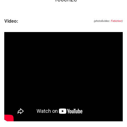
Video:
(photo&video:
Febiofest
)