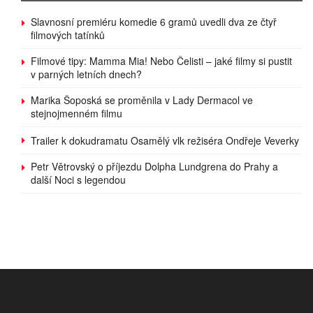
Slavnosní premiéru komedie 6 gramů uvedli dva ze čtyř
filmových tatínků
Filmové tipy: Mamma Mia! Nebo Čelisti – jaké filmy si pustit
v parných letních dnech?
Marika Šoposká se proměnila v Lady Dermacol ve
stejnojmenném filmu
Trailer k dokudramatu Osamělý vlk režiséra Ondřeje Veverky
Petr Větrovský o příjezdu Dolpha Lundgrena do Prahy a
další Noci s legendou