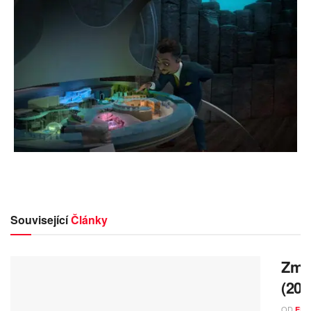
Související
Články
Zmrz
(202
OD
ELI