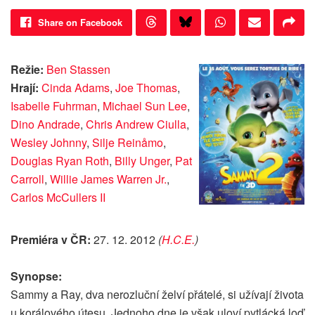
Share on Facebook
Režie:
Ben Stassen
Hrají:
Cinda Adams
,
Joe Thomas
,
Isabelle Fuhrman
,
Michael Sun Lee
,
Dino Andrade
,
Chris Andrew Ciulla
,
Wesley Johnny
,
Silje Reinåmo
,
Douglas Ryan Roth
,
Billy Unger
,
Pat
Carroll
,
Willie James Warren Jr.
,
Carlos McCullers II
Premiéra v ČR:
27. 12. 2012
(
H.C.E.
)
Synopse:
Sammy a Ray, dva nerozluční želví přátelé, si užívají života
u korálového útesu. Jednoho dne je však uloví pytlácká loď