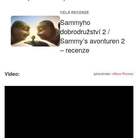
CELÁ RECENZE
Sammyho
dobrodružství 2 /
Sammy’s avonturen 2
– recenze
Video:
(photo&video:
nWave Pictures
)