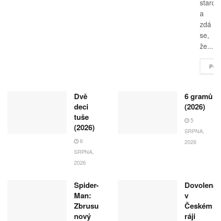
starost
a
zdá
se,
že...
POK
Dvě
6 gramů
deci
(2026)
tuše
5
(2026)
SRPNA,
6
2026
SRPNA,
2026
Spider-
Dovolená
Man:
v
Zbrusu
Českém
nový
ráji