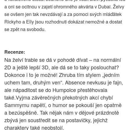
a oni se ocitnou v zajetí ohromného akvária v Dubai. Želvy
se ovšem jen tak nevzdávají a za pomoci svých mláďátek
Rickyho a Elly jsou rozhodnuti dokázat nemožné a dostat
se zpět na svobodu.
Recenze:
Na želví trable se dá v pohodě dívat – na normální
2D a ještě lepší 3D, ale dá se to taky poslouchat?
Dokonce i to je možné! Zhruba tím stylem „jedním
uchem tam, druhým ven“. Absence nevkusu je fajn,
ale nápaditost se do Humpolce přestěhovala
také.Vyjma závěrečných překotných akcí chybí
Sammymu napětí, o humor se pokouší jen opatrně
a bezúspěšně. Tak nějak nám v dějové prázdnotě
zbývá jen soustředit se na postavičky, jejichž
charaktery také neobstojí.