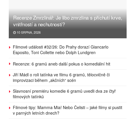
Recenze Zmrzlinář: Je libo zmrzlina s příchutí krve,
vnitřností a nechutností?
10 SRPNA, 2026
Filmové události #32/26: Do Prahy dorazí Giancarlo
Esposito, Toni Collette nebo Dolph Lundgren
Recenze: 6 gramů aneb další pokus o komediální hit
Jiří Mádl o roli tatínka ve filmu 6 gramů, tělocvičně či
improvizaci během „akčních“ scén
Slavnosní premiéru komedie 6 gramů uvedli dva ze čtyř
filmových tatínků
Filmové tipy: Mamma Mia! Nebo Čelisti – jaké filmy si pustit
v parných letních dnech?