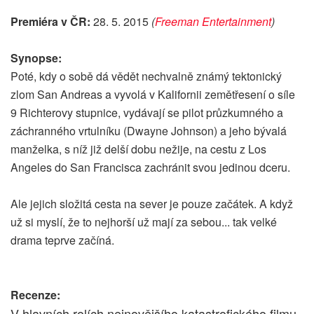
Premiéra v ČR:
28. 5. 2015
(
Freeman Entertainment
)
Synopse:
Poté, kdy o sobě dá vědět nechvalně známý tektonický
zlom San Andreas a vyvolá v Kalifornii zemětřesení o síle
9 Richterovy stupnice, vydávají se pilot průzkumného a
záchranného vrtulníku (Dwayne Johnson) a jeho bývalá
manželka, s níž již delší dobu nežije, na cestu z Los
Angeles do San Francisca zachránit svou jedinou dceru.
Ale jejich složitá cesta na sever je pouze začátek. A když
už si myslí, že to nejhorší už mají za sebou... tak velké
drama teprve začíná.
Recenze:
V hlavních rolích nejnovějšího katastrofického filmu