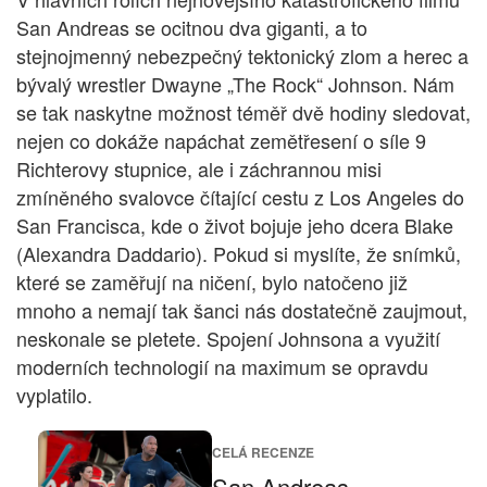
San Andreas se ocitnou dva giganti, a to
stejnojmenný nebezpečný tektonický zlom a herec a
bývalý wrestler Dwayne „The Rock“ Johnson. Nám
se tak naskytne možnost téměř dvě hodiny sledovat,
nejen co dokáže napáchat zemětřesení o síle 9
Richterovy stupnice, ale i záchrannou misi
zmíněného svalovce čítající cestu z Los Angeles do
San Francisca, kde o život bojuje jeho dcera Blake
(Alexandra Daddario). Pokud si myslíte, že snímků,
které se zaměřují na ničení, bylo natočeno již
mnoho a nemají tak šanci nás dostatečně zaujmout,
neskonale se pletete. Spojení Johnsona a využití
moderních technologií na maximum se opravdu
vyplatilo.
CELÁ RECENZE
San Andreas –