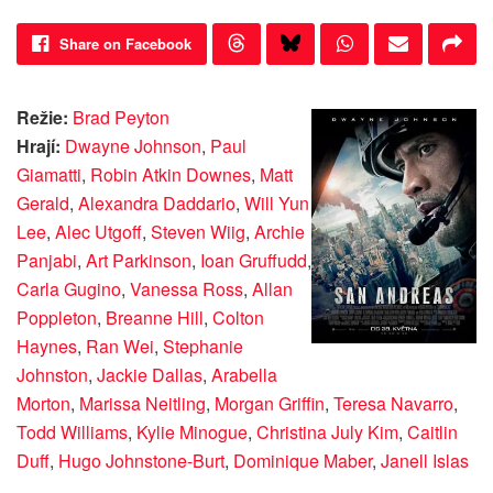
Share on Facebook
Režie:
Brad Peyton
Hrají:
Dwayne Johnson
,
Paul
Giamatti
,
Robin Atkin Downes
,
Matt
Gerald
,
Alexandra Daddario
,
Will Yun
Lee
,
Alec Utgoff
,
Steven Wiig
,
Archie
Panjabi
,
Art Parkinson
,
Ioan Gruffudd
,
Carla Gugino
,
Vanessa Ross
,
Allan
Poppleton
,
Breanne Hill
,
Colton
Haynes
,
Ran Wei
,
Stephanie
Johnston
,
Jackie Dallas
,
Arabella
Morton
,
Marissa Neitling
,
Morgan Griffin
,
Teresa Navarro
,
Todd Williams
,
Kylie Minogue
,
Christina July Kim
,
Caitlin
Duff
,
Hugo Johnstone-Burt
,
Dominique Maber
,
Janell Islas