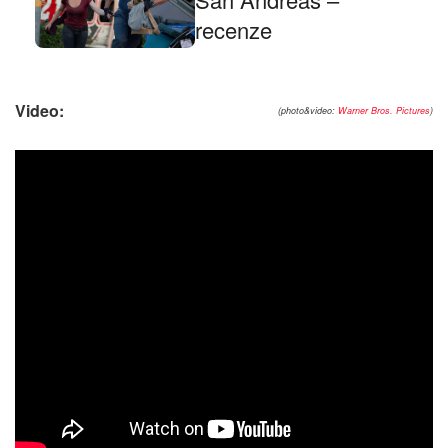
recenze
Video:
(photo&video:
Warner Bros. Pictures
)