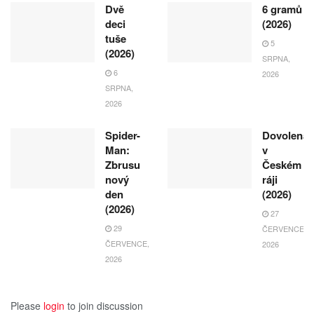
Dvě
6 gramů
deci
(2026)
tuše
5
(2026)
SRPNA,
6
2026
SRPNA,
2026
Spider-
Dovolená
Man:
v
Zbrusu
Českém
nový
ráji
den
(2026)
(2026)
27
29
ČERVENCE,
ČERVENCE,
2026
2026
Please
login
to join discussion