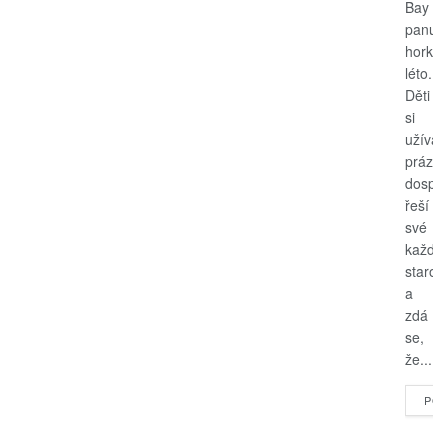
Bay
panuje
horké
léto.
Děti
si
užívají
prázdn
dospěl
řeší
své
každo
starost
a
zdá
se,
že...
POK