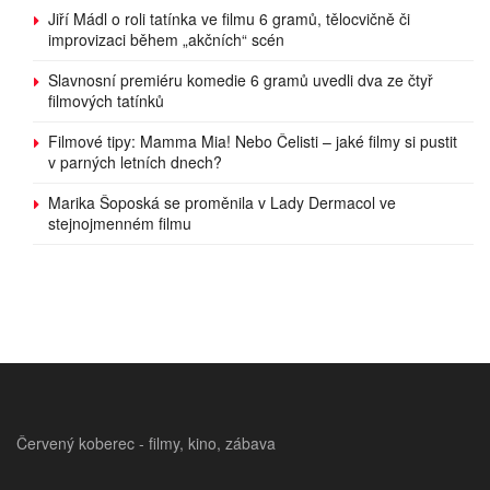
Jiří Mádl o roli tatínka ve filmu 6 gramů, tělocvičně či
improvizaci během „akčních“ scén
Slavnosní premiéru komedie 6 gramů uvedli dva ze čtyř
filmových tatínků
Filmové tipy: Mamma Mia! Nebo Čelisti – jaké filmy si pustit
v parných letních dnech?
Marika Šoposká se proměnila v Lady Dermacol ve
stejnojmenném filmu
Červený koberec - filmy, kino, zábava