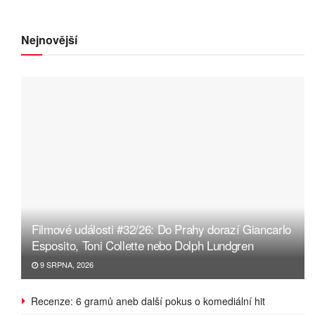
Nejnovější
Filmové události #32/26: Do Prahy dorazí Giancarlo
Esposito, Toni Collette nebo Dolph Lundgren
9 SRPNA, 2026
Recenze: 6 gramů aneb další pokus o komediální hit