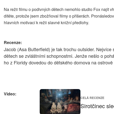
Na režii filmu o podivných dětech nemohlo studio Fox najít
dítěte, protože jsem zbožňoval filmy o příšerách. Pronásledovalo
hlavních motivací k režii slavné knižní předlohy.
Recenze:
Jacob (Asa Butterfield) je tak trochu outsider. Nejv
dětech se zvláštními schopnostmi. Jenže nešlo o pohádk
ho z Floridy dovedou do dětského domova na ostrově 
Video:
CELÁ RECENZE
Sirotčinec sl