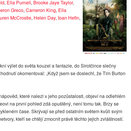
eld
,
Ella Purnell
,
Brooke Jaye Taylor
,
eron Greco
,
Cameron King
,
Ella
uren McCrostie
,
Helen Day
,
Ioan Hefin
,
ní výlet do světa kouzel a fantazie, do Sirotčince slečny
ozhodnutí okomentoval: „Když jsem se doslechl, že Tim Burton
ápověd, které nalezl v jeho pozůstalosti, objeví na odlehlém
eovi na první pohled zdá opuštěný, není tomu tak. Brzy se
zacykleném čase. Skrývají se před ostatním světem kvůli svým
vory, kteří se chtějí zmocnit právě těchto jejich zvláštností.