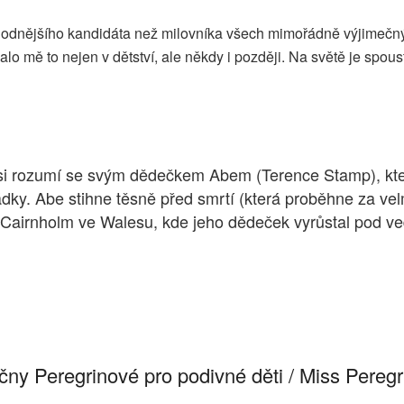
 vhodnějšího kandidáta než milovníka všech mimořádně výjimečn
 mě to nejen v dětství, ale někdy i později. Na světě je spousta li
íce si rozumí se svým dědečkem Abem (Terence Stamp), k
y. Abe stihne těsně před smrtí (která proběhne za velmi 
Cairnholm ve Walesu, kde jeho dědeček vyrůstal pod ved
ečny Peregrinové pro podivné děti / Miss Pereg