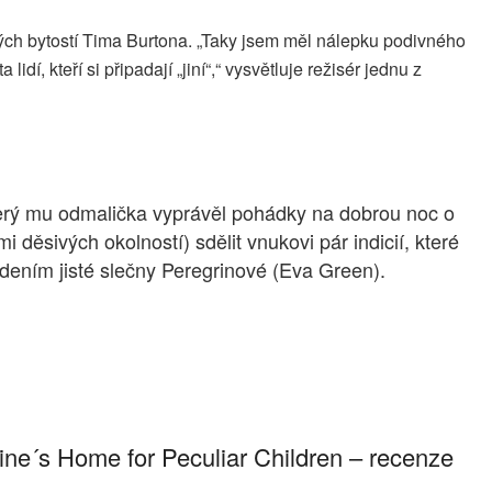
ých bytostí Tima Burtona. „Taky jsem měl nálepku podivného
dí, kteří si připadají „jiní“,“ vysvětluje režisér jednu z
terý mu odmalička vyprávěl pohádky na dobrou noc o
děsivých okolností) sdělit vnukovi pár indicií, které
ením jisté slečny Peregrinové (Eva Green).
rine´s Home for Peculiar Children – recenze