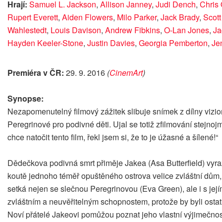
Hrají:
Samuel L. Jackson
,
Allison Janney
,
Judi Dench
,
Chris
Rupert Everett
,
Aiden Flowers
,
Milo Parker
,
Jack Brady
,
Scot
Wahlestedt
,
Louis Davison
,
Andrew Fibkins
,
O-Lan Jones
,
Ja
Hayden Keeler-Stone
,
Justin Davies
,
Georgia Pemberton
,
Je
Premiéra v ČR:
29. 9. 2016
(
CinemArt
)
Synopse:
Nezapomenutelný filmový zážitek slibuje snímek z dílny vizion
Peregrinové pro podivné děti. Ujal se totiž zfilmování stejn
chce natočit tento film, řekl jsem si, že to je úžasné a šílené!“
Dědečkova podivná smrt přiměje Jakea (Asa Butterfield) vyra
koutě jednoho téměř opuštěného ostrova velice zvláštní dům, 
setká nejen se slečnou Peregrinovou (Eva Green), ale i s její
zvláštním a neuvěřitelným schopnostem, protože by byli ostatní
Noví přátelé Jakeovi pomůžou poznat jeho vlastní výjimečnost