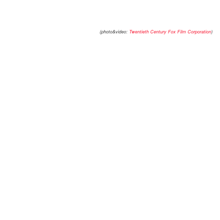
(photo&video:
Twentieth Century Fox Film Corporation
)