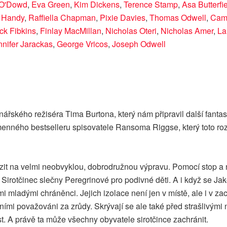
 O'Dowd
,
Eva Green
,
Kim Dickens
,
Terence Stamp
,
Asa Butterfi
t Handy
,
Raffiella Chapman
,
Pixie Davies
,
Thomas Odwell
,
Cam
ck Fibkins
,
Finlay MacMillan
,
Nicholas Oteri
,
Nicholas Amer
,
La
nnifer Jarackas
,
George Vricos
,
Joseph Odwell
ářského režiséra Tima Burtona, který nám připravil další fantask
ojmenného bestselleru spisovatele Ransoma Riggse, který toto r
zit na velmi neobvyklou, dobrodružnou výpravu. Pomocí stop a n
Sirotčinec slečny Peregrinové pro podivné děti. A i když se Jak
mi mladými chráněnci. Jejich izolace není jen v místě, ale i v 
mi považováni za zrůdy. Skrývají se ale také před strašlivými net
. A právě ta může všechny obyvatele sirotčince zachránit.