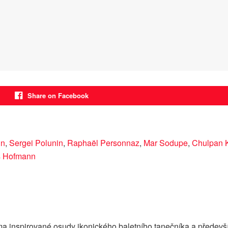
Share on Facebook
in
,
Sergei Polunin
,
Raphaël Personnaz
,
Mar Sodupe
,
Chulpan 
s Hofmann
ma inspirované osudy ikonického baletního tanečníka a předev