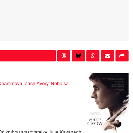
Khamatova
,
Zach Avery
,
Nebojsa
ším knihou spisovatelky Julie Kavanagh