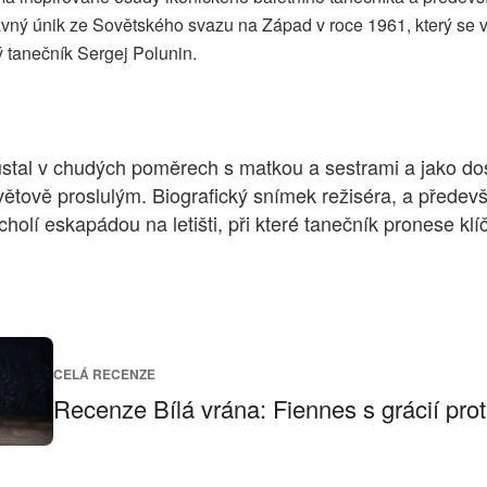
lavný únik ze Sovětského svazu na Západ v roce 1961, který s
ý tanečník Sergej Polunin.
růstal v chudých poměrech s matkou a sestrami a jako do
větově proslulým. Biografický snímek režiséra, a přede
holí eskapádou na letišti, při které tanečník pronese kl
CELÁ RECENZE
Recenze Bílá vrána: Fiennes s grácií pr