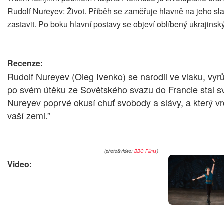
Rudolf Nureyev: Život. Příběh se zaměřuje hlavně na jeho s
zastavit. Po boku hlavní postavy se objeví oblíbený ukrajinsk
Recenze:
Rudolf Nureyev (Oleg Ivenko) se narodil ve vlaku, vy
po svém útěku ze Sovětského svazu do Francie stal s
Nureyev poprvé okusí chuť svobody a slávy, a který vrc
vaší zemi.”
(photo&video:
BBC Films
)
Video: