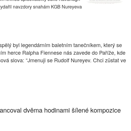
e vydařil navzdory snahám KGB Nureyeva
spělý byl legendárním baletním tanečníkem, který se
vším herce Ralpha Fiennese nás zavede do Paříže, kde
íčová slova: “Jmenuji se Rudolf Nureyev. Chci zůstat ve
otancoval dvěma hodinami šílené kompozice