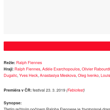
Režie:
Ralph Fiennes
Hrají:
Ralph Fiennes
,
Adèle Exarchopoulos
,
Olivier Rabourd
Dugalic
,
Yves Heck
,
Anastasiya Meskova
,
Oleg Ivenko
,
Loui
Premiéra v ČR:
festival 23. 3. 2019
(
Febiofest
)
Synopse:
Třetím režijním počinem Ralpha Fiennese je životopisné dra