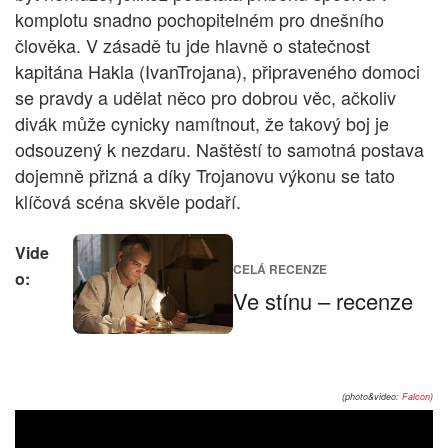
komplotu snadno pochopitelném pro dnešního
člověka. V zásadě tu jde hlavně o statečnost
kapitána Hakla (IvanTrojana), připraveného domoci
se pravdy a udělat něco pro dobrou věc, ačkoliv
divák může cynicky namítnout, že takový boj je
odsouzený k nezdaru. Naštěstí to samotná postava
dojemně přizná a díky Trojanovu výkonu se tato
klíčová scéna skvěle podaří.
Vide
CELÁ RECENZE
o:
Ve stínu – recenze
(photo&video:
Falcon
)