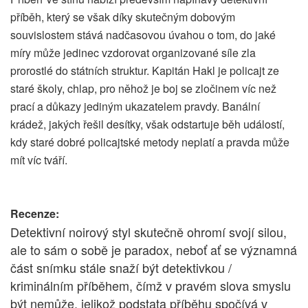
příběh, který se však díky skutečným dobovým
souvislostem stává nadčasovou úvahou o tom, do jaké
míry může jedinec vzdorovat organizované síle zla
prorostlé do státních struktur. Kapitán Hakl je policajt ze
staré školy, chlap, pro něhož je boj se zločinem víc než
prací a důkazy jediným ukazatelem pravdy. Banální
krádež, jakých řešil desítky, však odstartuje běh událostí,
kdy staré dobré policajtské metody neplatí a pravda může
mít víc tváří.
Recenze:
Detektivní noirový styl skutečně ohromí svojí silou,
ale to sám o sobě je paradox, neboť ať se významná
část snímku stále snaží být detektivkou /
kriminálním příběhem, čímž v pravém slova smyslu
být nemůže, jelikož podstata příběhu spočívá v