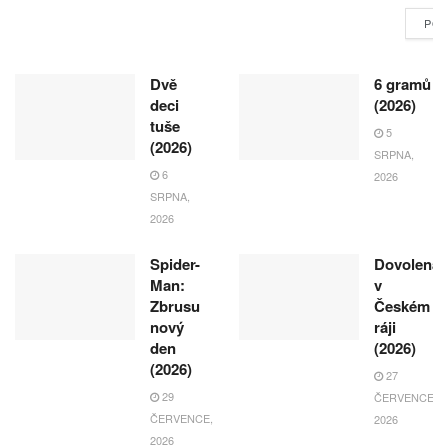
POK
Dvě
6 gramů
deci
(2026)
tuše
5
(2026)
SRPNA,
6
2026
SRPNA,
2026
Spider-
Dovolená
Man:
v
Zbrusu
Českém
nový
ráji
den
(2026)
(2026)
27
29
ČERVENCE,
ČERVENCE,
2026
2026