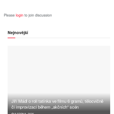
Please
login
to join discussion
Nejnovější
Jiří Mádl o roli tatínka ve filmu 6 gramů, tělocvičně
či improvizaci během „akčních“ scén
8 SRPNA, 2026