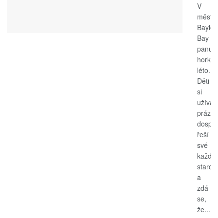
V
měste
Bayle
Bay
panuje
horké
léto.
Děti
si
užívají
prázdn
dospěl
řeší
své
každo
starost
a
zdá
se,
že...