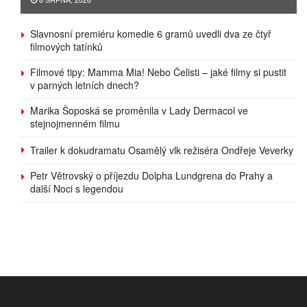
Slavnosní premiéru komedie 6 gramů uvedli dva ze čtyř
filmových tatínků
Filmové tipy: Mamma Mia! Nebo Čelisti – jaké filmy si pustit
v parných letních dnech?
Marika Šoposká se proměnila v Lady Dermacol ve
stejnojmenném filmu
Trailer k dokudramatu Osamělý vlk režiséra Ondřeje Veverky
Petr Větrovský o příjezdu Dolpha Lundgrena do Prahy a
další Noci s legendou