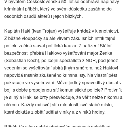
V bývalém Československu 50. let se odehrává napínavý
kriminální příběh, který ve svém důsledku zasáhne do
osobních osudů aktérů i jejich blízkých.
Kapitán Hakl (Ivan Trojan) vyšetřuje krádež v klenotnictví.
Z běžné vloupačky se ale vlivem zákulisních intrik tajné
policie začíná stávat politická kauza. Z nařízení Státní
bezpečnosti přebírá Haklovo vyšetřování major Zenke
(Sebastian Koch), policejní specialista z NDR, pod jehož
vedením se vyšetřování ubírá jiným směrem, než Haklovi
napovídá instinkt zkušeného kriminalisty. Na vlastní pěst
pokračuje ve vyšetřování. Může jediný spravedlivý obstát v
boji s dobře propojenou sítí komunistické policie? Protivník
je silný a Hakl se brzy přesvědčuje, že věřit nelze nikomu a
ničemu. Každý má svůj stín minulosti, své slabé místo,
které dokáže z obětí udělat viníky a z viníků hrdiny.
Příběh Ve stínu nabízí především napínavý detektivní