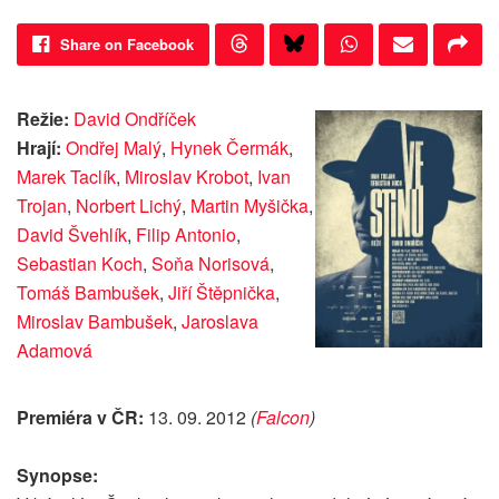
Share on Facebook
Režie:
David Ondříček
Hrají:
Ondřej Malý
,
Hynek Čermák
,
Marek Taclík
,
Miroslav Krobot
,
Ivan
Trojan
,
Norbert Lichý
,
Martin Myšička
,
David Švehlík
,
Filip Antonio
,
Sebastian Koch
,
Soňa Norisová
,
Tomáš Bambušek
,
Jiří Štěpnička
,
Miroslav Bambušek
,
Jaroslava
Adamová
Premiéra v ČR:
13. 09. 2012
(
Falcon
)
Synopse: