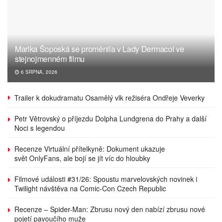
Marika Šoposká se proměnila v Lady Dermacol ve
stejnojmenném filmu
6 SRPNA, 2026
Trailer k dokudramatu Osamělý vlk režiséra Ondřeje Veverky
Petr Větrovský o příjezdu Dolpha Lundgrena do Prahy a další
Noci s legendou
Recenze Virtuální přítelkyně: Dokument ukazuje
svět OnlyFans, ale bojí se jít víc do hloubky
Filmové události #31/26: Spoustu marvelovských novinek i
Twilight návštěva na Comic-Con Czech Republic
Recenze – Spider-Man: Zbrusu nový den nabízí zbrusu nové
pojetí pavoučího muže