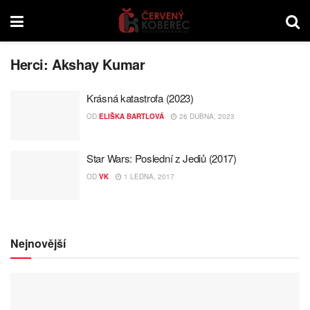
Herci:
Akshay Kumar
Krásná katastrofa (2023)
OD
ELIŠKA BARTLOVÁ
26 DUBNA, 2023
Star Wars: Poslední z Jediů (2017)
OD
VK
1 LEDNA, 2017
Nejnovější