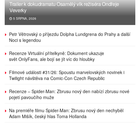
Trailer k dokudramatu Osamělý vlk režiséra Ondřeje
Veverky
5 SRPNA, 2026
Petr Větrovský o příjezdu Dolpha Lundgrena do Prahy a další
Noci s legendou
Recenze Virtuální přítelkyně: Dokument ukazuje
svět OnlyFans, ale bojí se jít víc do hloubky
Filmové události #31/26: Spoustu marvelovských novinek i
Twilight návštěva na Comic-Con Czech Republic
Recenze – Spider-Man: Zbrusu nový den nabízí zbrusu nové
pojetí pavoučího muže
Na premiéře filmu Spider-Man: Zbrusu nový den nechyběl
Adam Mišík, český hlas Toma Hollanda