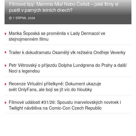
Filmové tipy: Mamma Mia! Nebo Čelisti – jaké filmy si
pustit v parných letních dnech?
7 SRPNA, 2026
Marika Šoposká se proměnila v Lady Dermacol ve
stejnojmenném filmu
Trailer k dokudramatu Osamělý vlk režiséra Ondřeje Veverky
Petr Větrovský o příjezdu Dolpha Lundgrena do Prahy a další
Noci s legendou
Recenze Virtuální přítelkyně: Dokument ukazuje
svět OnlyFans, ale bojí se jít víc do hloubky
Filmové události #31/26: Spoustu marvelovských novinek i
Twilight návštěva na Comic-Con Czech Republic