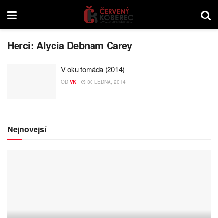
Herci:
Alycia Debnam Carey
V oku tornáda (2014)
OD
VK
30 LEDNA, 2014
Nejnovější