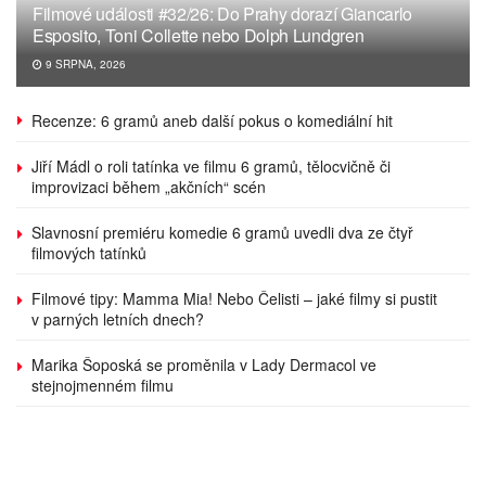
Filmové události #32/26: Do Prahy dorazí Giancarlo
Esposito, Toni Collette nebo Dolph Lundgren
9 SRPNA, 2026
Recenze: 6 gramů aneb další pokus o komediální hit
Jiří Mádl o roli tatínka ve filmu 6 gramů, tělocvičně či
improvizaci během „akčních“ scén
Slavnosní premiéru komedie 6 gramů uvedli dva ze čtyř
filmových tatínků
Filmové tipy: Mamma Mia! Nebo Čelisti – jaké filmy si pustit
v parných letních dnech?
Marika Šoposká se proměnila v Lady Dermacol ve
stejnojmenném filmu