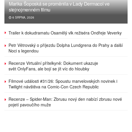
Marika Šoposká se proměnila v Lady Dermacol ve
stejnojmenném filmu
6 SRPNA, 2026
Trailer k dokudramatu Osamělý vlk režiséra Ondřeje Veverky
Petr Větrovský o příjezdu Dolpha Lundgrena do Prahy a další
Noci s legendou
Recenze Virtuální přítelkyně: Dokument ukazuje
svět OnlyFans, ale bojí se jít víc do hloubky
Filmové události #31/26: Spoustu marvelovských novinek i
Twilight návštěva na Comic-Con Czech Republic
Recenze – Spider-Man: Zbrusu nový den nabízí zbrusu nové
pojetí pavoučího muže