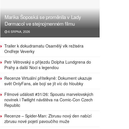
Marika Šoposká se proměnila v Lady
Dermacol ve stejnojmenném filmu
6 SRPNA, 2026
Trailer k dokudramatu Osamělý vlk režiséra
Ondřeje Veverky
Petr Větrovský o příjezdu Dolpha Lundgrena do
Prahy a další Noci s legendou
Recenze Virtuální přítelkyně: Dokument ukazuje
svět OnlyFans, ale bojí se jít víc do hloubky
Filmové události #31/26: Spoustu marvelovských
novinek i Twilight návštěva na Comic-Con Czech
Republic
Recenze – Spider-Man: Zbrusu nový den nabízí
zbrusu nové pojetí pavoučího muže