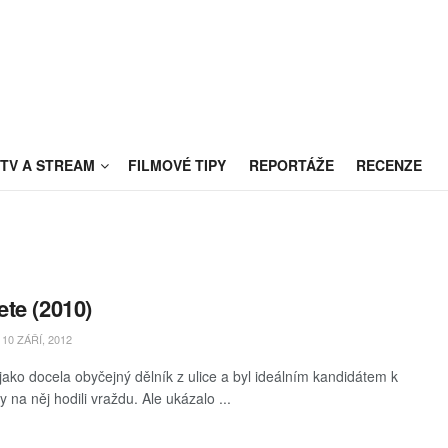
TV A STREAM
FILMOVÉ TIPY
REPORTÁŽE
RECENZE
te (2010)
10 ZÁŘÍ, 2012
jako docela obyčejný dělník z ulice a byl ideálním kandidátem k
 na něj hodili vraždu. Ale ukázalo ...