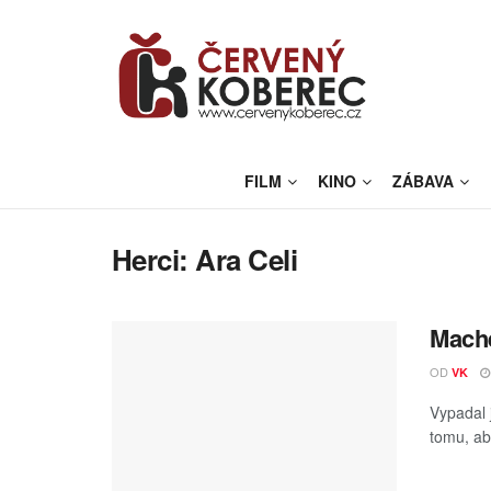
FILM
KINO
ZÁBAVA
Herci:
Ara Celi
Mache
OD
VK
Vypadal 
tomu, aby