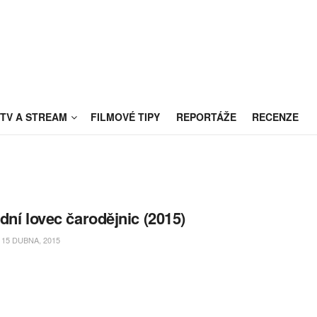
TV A STREAM
FILMOVÉ TIPY
REPORTÁŽE
RECENZE
dní lovec čarodějnic (2015)
15 DUBNA, 2015