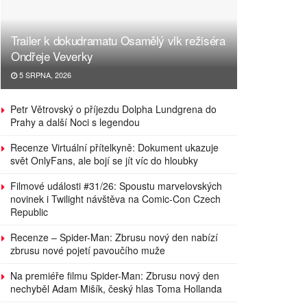
Trailer k dokudramatu Osamělý vlk režiséra
Ondřeje Veverky
5 SRPNA, 2026
Petr Větrovský o příjezdu Dolpha Lundgrena do
Prahy a další Noci s legendou
Recenze Virtuální přítelkyně: Dokument ukazuje
svět OnlyFans, ale bojí se jít víc do hloubky
Filmové události #31/26: Spoustu marvelovských
novinek i Twilight návštěva na Comic-Con Czech
Republic
Recenze – Spider-Man: Zbrusu nový den nabízí
zbrusu nové pojetí pavoučího muže
Na premiéře filmu Spider-Man: Zbrusu nový den
nechyběl Adam Mišík, český hlas Toma Hollanda