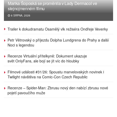
Marika Šoposká se proměnila v Lady Dermacol ve
stejnojmenném filmu
6 SRPNA, 2026
Trailer k dokudramatu Osamělý vlk režiséra Ondřeje Veverky
Petr Větrovský o příjezdu Dolpha Lundgrena do Prahy a další
Noci s legendou
Recenze Virtuální přítelkyně: Dokument ukazuje
svět OnlyFans, ale bojí se jít víc do hloubky
Filmové události #31/26: Spoustu marvelovských novinek i
Twilight návštěva na Comic-Con Czech Republic
Recenze – Spider-Man: Zbrusu nový den nabízí zbrusu nové
pojetí pavoučího muže