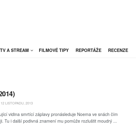
TV A STREAM
FILMOVÉ TIPY
REPORTÁŽE
RECENZE
2014)
12 LISTOPADU, 2013
ující vidina smrtící záplavy pronásleduje Noema ve snách čím
ěji. Tu i další podivná znamení mu pomůže rozluštit moudrý ...