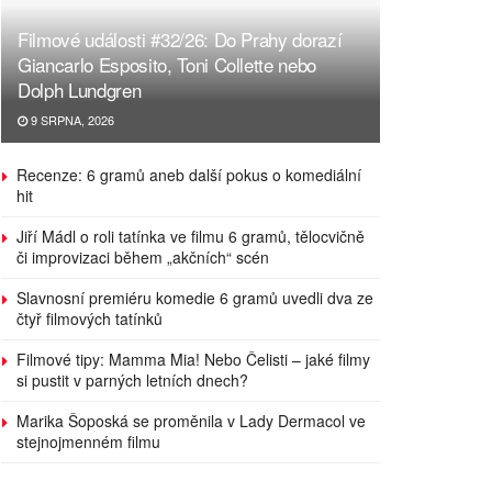
Filmové události #32/26: Do Prahy dorazí
Giancarlo Esposito, Toni Collette nebo
Dolph Lundgren
9 SRPNA, 2026
Recenze: 6 gramů aneb další pokus o komediální
hit
Jiří Mádl o roli tatínka ve filmu 6 gramů, tělocvičně
či improvizaci během „akčních“ scén
Slavnosní premiéru komedie 6 gramů uvedli dva ze
čtyř filmových tatínků
Filmové tipy: Mamma Mia! Nebo Čelisti – jaké filmy
si pustit v parných letních dnech?
Marika Šoposká se proměnila v Lady Dermacol ve
stejnojmenném filmu