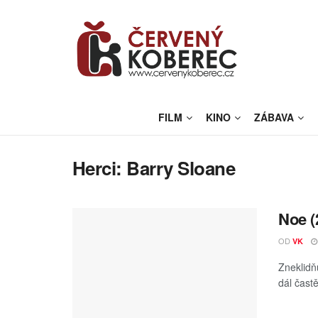
FILM
KINO
ZÁBAVA
Herci:
Barry Sloane
Noe (
OD
VK
Zneklidň
dál čast