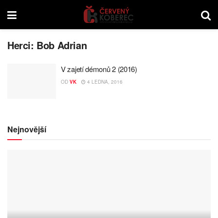
Herci:
Bob Adrian
V zajetí démonů 2 (2016)
OD
VK
4 LEDNA, 2016
Nejnovější