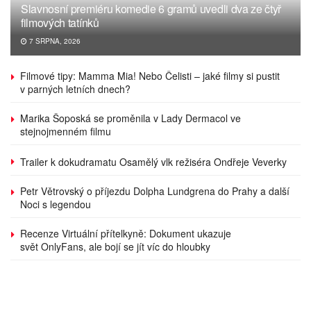
Slavnosní premiéru komedie 6 gramů uvedli dva ze čtyř
filmových tatínků
7 SRPNA, 2026
Filmové tipy: Mamma Mia! Nebo Čelisti – jaké filmy si pustit
v parných letních dnech?
Marika Šoposká se proměnila v Lady Dermacol ve
stejnojmenném filmu
Trailer k dokudramatu Osamělý vlk režiséra Ondřeje Veverky
Petr Větrovský o příjezdu Dolpha Lundgrena do Prahy a další
Noci s legendou
Recenze Virtuální přítelkyně: Dokument ukazuje
svět OnlyFans, ale bojí se jít víc do hloubky