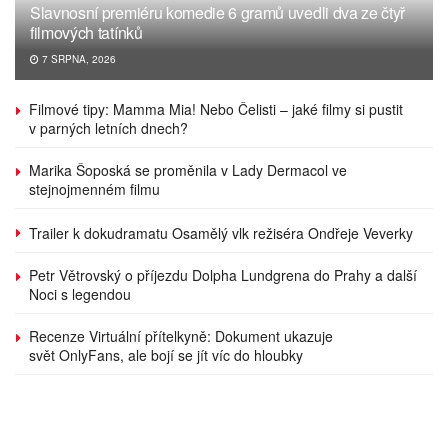
Slavnosní premiéru komedie 6 gramů uvedli dva ze čtyř
filmových tatínků
7 SRPNA, 2026
Filmové tipy: Mamma Mia! Nebo Čelisti – jaké filmy si pustit
v parných letních dnech?
Marika Šoposká se proměnila v Lady Dermacol ve
stejnojmenném filmu
Trailer k dokudramatu Osamělý vlk režiséra Ondřeje Veverky
Petr Větrovský o příjezdu Dolpha Lundgrena do Prahy a další
Noci s legendou
Recenze Virtuální přítelkyně: Dokument ukazuje
svět OnlyFans, ale bojí se jít víc do hloubky