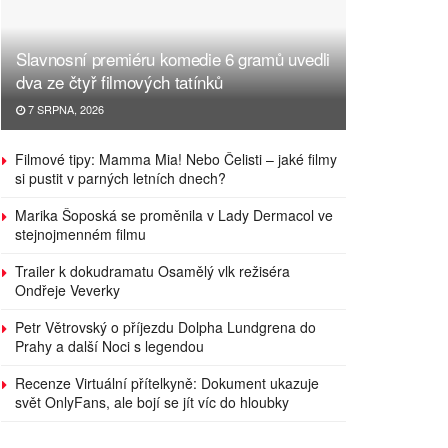
Slavnosní premiéru komedie 6 gramů uvedli
dva ze čtyř filmových tatínků
7 SRPNA, 2026
Filmové tipy: Mamma Mia! Nebo Čelisti – jaké filmy
si pustit v parných letních dnech?
Marika Šoposká se proměnila v Lady Dermacol ve
stejnojmenném filmu
Trailer k dokudramatu Osamělý vlk režiséra
Ondřeje Veverky
Petr Větrovský o příjezdu Dolpha Lundgrena do
Prahy a další Noci s legendou
Recenze Virtuální přítelkyně: Dokument ukazuje
svět OnlyFans, ale bojí se jít víc do hloubky