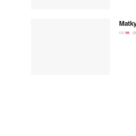
Matky
OD
VK