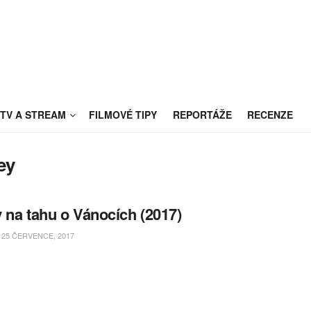
TV A STREAM
FILMOVÉ TIPY
REPORTÁŽE
RECENZE
ey
 na tahu o Vánocích (2017)
25 ČERVENCE, 2017