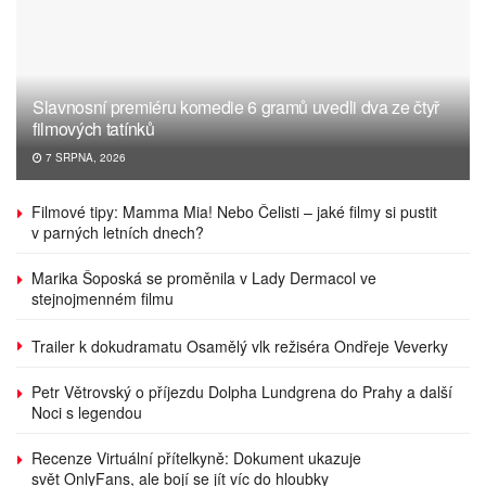
Slavnosní premiéru komedie 6 gramů uvedli dva ze čtyř
filmových tatínků
7 SRPNA, 2026
Filmové tipy: Mamma Mia! Nebo Čelisti – jaké filmy si pustit
v parných letních dnech?
Marika Šoposká se proměnila v Lady Dermacol ve
stejnojmenném filmu
Trailer k dokudramatu Osamělý vlk režiséra Ondřeje Veverky
Petr Větrovský o příjezdu Dolpha Lundgrena do Prahy a další
Noci s legendou
Recenze Virtuální přítelkyně: Dokument ukazuje
svět OnlyFans, ale bojí se jít víc do hloubky