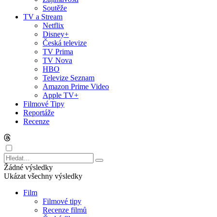
Soutěže
TV a Stream
Netflix
Disney+
Česká televize
TV Prima
TV Nova
HBO
Televize Seznam
Amazon Prime Video
Apple TV+
Filmové Tipy
Reportáže
Recenze
Žádné výsledky
Ukázat všechny výsledky
Film
Filmové tipy
Recenze filmů