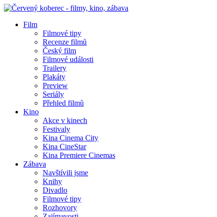
Film
Filmové tipy
Recenze filmů
Český film
Filmové události
Trailery
Plakáty
Preview
Seriály
Přehled filmů
Kino
Akce v kinech
Festivaly
Kina Cinema City
Kina CineStar
Kina Premiere Cinemas
Zábava
Navštívili jsme
Knihy
Divadlo
Filmové tipy
Rozhovory
Zajímavosti