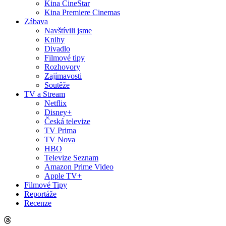
Kina CineStar
Kina Premiere Cinemas
Zábava
Navštívili jsme
Knihy
Divadlo
Filmové tipy
Rozhovory
Zajímavosti
Soutěže
TV a Stream
Netflix
Disney+
Česká televize
TV Prima
TV Nova
HBO
Televize Seznam
Amazon Prime Video
Apple TV+
Filmové Tipy
Reportáže
Recenze