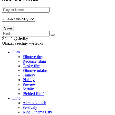
Žádné výsledky
Ukázat všechny výsledky
Film
Filmové tipy
Recenze filmů
Český film
Filmové události
Trailery
Plakáty
Preview
Seriály
Přehled filmů
Kino
Akce v kinech
Festivaly
Kina Cinema City