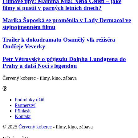
Filmové tipy: Mamma Mia! Nebo Čelisti – jaké
filmy si pustit v parných letních dnech?
Marika Šoposká se proměnila v Lady Dermacol ve
stejnojmenném filmu
Trailer k dokudramatu Osamělý vlk režiséra
Ondřeje Veverky
Petr Větrovský o příjezdu Dolpha Lundgrena do
Prahy a další Noci s legendou
Červený koberec - filmy, kino, zábava
Podmínky užití
Partnerství
Přihlásit
Kontakt
© 2025
Červený koberec
- filmy, kino, zábava