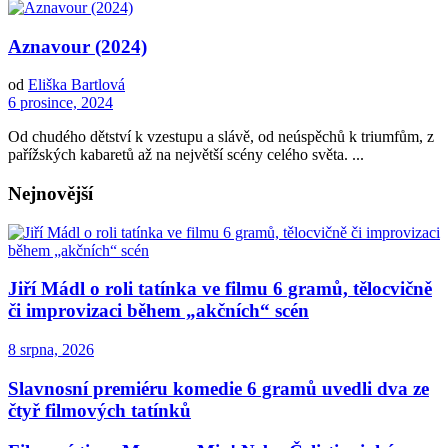
Aznavour (2024)
od
Eliška Bartlová
6 prosince, 2024
Od chudého dětství k vzestupu a slávě, od neúspěchů k triumfům, z
pařížských kabaretů až na největší scény celého světa. ...
Nejnovější
Jiří Mádl o roli tatínka ve filmu 6 gramů, tělocvičně
či improvizaci během „akčních“ scén
8 srpna, 2026
Slavnosní premiéru komedie 6 gramů uvedli dva ze
čtyř filmových tatínků