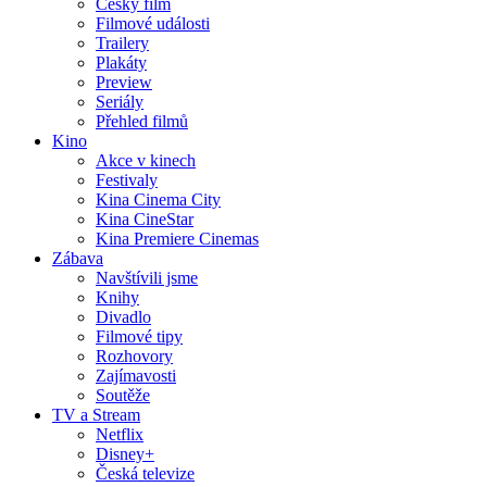
Český film
Filmové události
Trailery
Plakáty
Preview
Seriály
Přehled filmů
Kino
Akce v kinech
Festivaly
Kina Cinema City
Kina CineStar
Kina Premiere Cinemas
Zábava
Navštívili jsme
Knihy
Divadlo
Filmové tipy
Rozhovory
Zajímavosti
Soutěže
TV a Stream
Netflix
Disney+
Česká televize