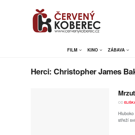
FILM
KINO
ZÁBAVA
Herci:
Christopher James Ba
Mrzut
OD
ELIŠK
Hluboko 
střeží sv