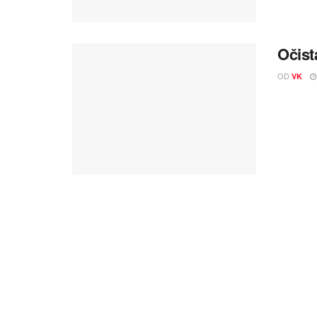
Očist
OD
VK