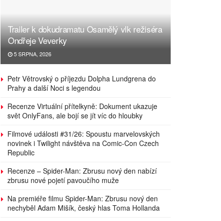
Trailer k dokudramatu Osamělý vlk režiséra
Ondřeje Veverky
5 SRPNA, 2026
Petr Větrovský o příjezdu Dolpha Lundgrena do
Prahy a další Noci s legendou
Recenze Virtuální přítelkyně: Dokument ukazuje
svět OnlyFans, ale bojí se jít víc do hloubky
Filmové události #31/26: Spoustu marvelovských
novinek i Twilight návštěva na Comic-Con Czech
Republic
Recenze – Spider-Man: Zbrusu nový den nabízí
zbrusu nové pojetí pavoučího muže
Na premiéře filmu Spider-Man: Zbrusu nový den
nechyběl Adam Mišík, český hlas Toma Hollanda