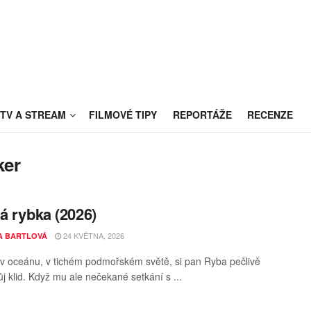
TV A STREAM
FILMOVÉ TIPY
REPORTÁŽE
RECENZE
ker
á rybka (2026)
24 KVĚTNA, 2026
A BARTLOVÁ
v oceánu, v tichém podmořském světě, si pan Ryba pečlivě
ůj klid. Když mu ale nečekané setkání s ...