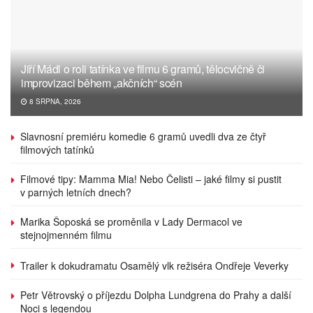
Jiří Mádl o roli tatínka ve filmu 6 gramů, tělocvičně či
improvizaci během „akčních“ scén
8 SRPNA, 2026
Slavnosní premiéru komedie 6 gramů uvedli dva ze čtyř
filmových tatínků
Filmové tipy: Mamma Mia! Nebo Čelisti – jaké filmy si pustit
v parných letních dnech?
Marika Šoposká se proměnila v Lady Dermacol ve
stejnojmenném filmu
Trailer k dokudramatu Osamělý vlk režiséra Ondřeje Veverky
Petr Větrovský o příjezdu Dolpha Lundgrena do Prahy a další
Noci s legendou