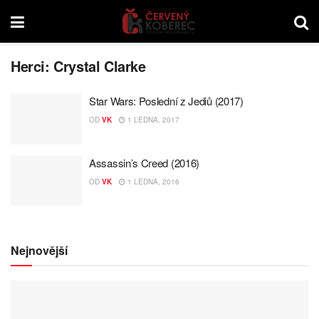
Herci:
Crystal Clarke
Star Wars: Poslední z Jediů (2017)
OD
VK
1 LEDNA, 2017
Assassin’s Creed (2016)
OD
VK
1 LEDNA, 2016
Nejnovější