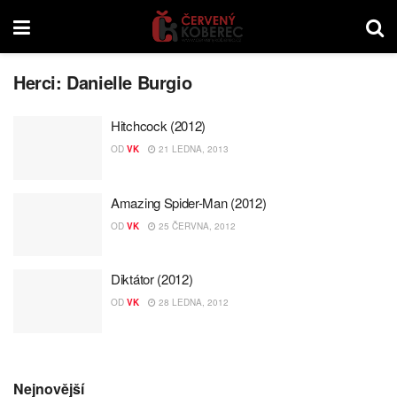
Herci:
Danielle Burgio
Hitchcock (2012)
OD
VK
21 LEDNA, 2013
Amazing Spider-Man (2012)
OD
VK
25 ČERVNA, 2012
Diktátor (2012)
OD
VK
28 LEDNA, 2012
Nejnovější