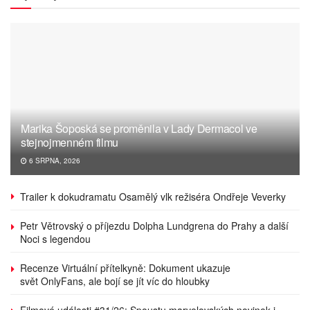
Marika Šoposká se proměnila v Lady Dermacol ve
stejnojmenném filmu
6 SRPNA, 2026
Trailer k dokudramatu Osamělý vlk režiséra Ondřeje Veverky
Petr Větrovský o příjezdu Dolpha Lundgrena do Prahy a další
Noci s legendou
Recenze Virtuální přítelkyně: Dokument ukazuje
svět OnlyFans, ale bojí se jít víc do hloubky
Filmové události #31/26: Spoustu marvelovských novinek i