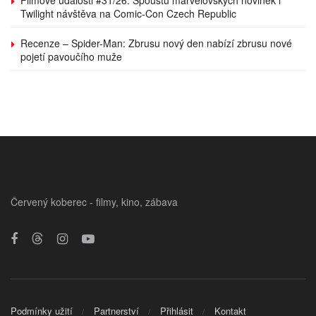
Twilight návštěva na Comic-Con Czech Republic
Recenze – Spider-Man: Zbrusu nový den nabízí zbrusu nové
pojetí pavoučího muže
Červený koberec - filmy, kino, zábava
Podmínky užití
Partnerství
Přihlásit
Kontakt