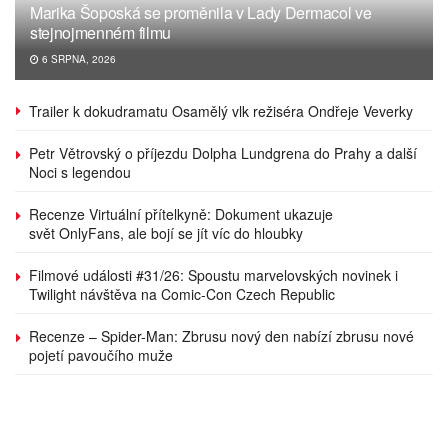
Marika Šoposká se proměnila v Lady Dermacol ve
stejnojmenném filmu
6 SRPNA, 2026
Trailer k dokudramatu Osamělý vlk režiséra Ondřeje Veverky
Petr Větrovský o příjezdu Dolpha Lundgrena do Prahy a další
Noci s legendou
Recenze Virtuální přítelkyně: Dokument ukazuje
svět OnlyFans, ale bojí se jít víc do hloubky
Filmové události #31/26: Spoustu marvelovských novinek i
Twilight návštěva na Comic-Con Czech Republic
Recenze – Spider-Man: Zbrusu nový den nabízí zbrusu nové
pojetí pavoučího muže