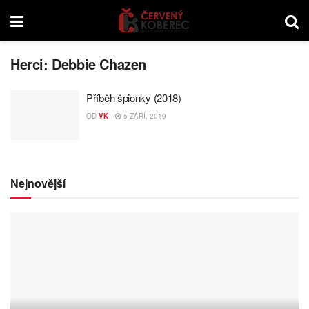
Herci:
Debbie Chazen
Příběh špionky (2018)
OD
VK
5 ZÁŘÍ, 2019
Nejnovější