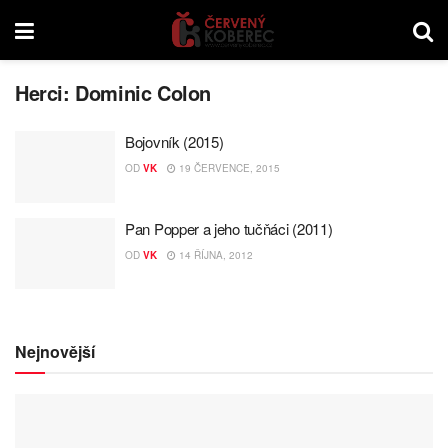
Herci:
Dominic Colon
Bojovník (2015)
OD
VK
19 ČERVENCE, 2015
Pan Popper a jeho tučňáci (2011)
OD
VK
14 ŘÍJNA, 2012
Nejnovější