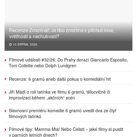
Recenze Zmrzlinář: Je libo zmrzlina s příchutí krve,
vnitřností a nechutností?
10 SRPNA, 2026
Filmové události #32/26: Do Prahy dorazí Giancarlo Esposito,
Toni Collette nebo Dolph Lundgren
Recenze: 6 gramů aneb další pokus o komediální hit
Jiří Mádl o roli tatínka ve filmu 6 gramů, tělocvičně či
improvizaci během „akčních“ scén
Slavnosní premiéru komedie 6 gramů uvedli dva ze čtyř
filmových tatínků
Filmové tipy: Mamma Mia! Nebo Čelisti – jaké filmy si pustit
v parných letních dnech?