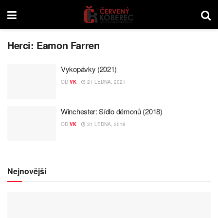
Herci:
Eamon Farren
Vykopávky (2021)
OD
VK
21 LEDNA, 2021
Winchester: Sídlo démonů (2018)
OD
VK
31 LEDNA, 2018
Nejnovější