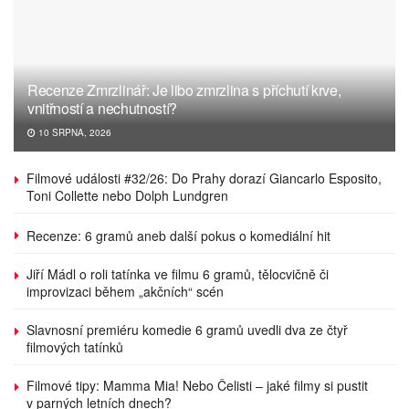
Recenze Zmrzlinář: Je libo zmrzlina s příchutí krve,
vnitřností a nechutností?
10 SRPNA, 2026
Filmové události #32/26: Do Prahy dorazí Giancarlo Esposito,
Toni Collette nebo Dolph Lundgren
Recenze: 6 gramů aneb další pokus o komediální hit
Jiří Mádl o roli tatínka ve filmu 6 gramů, tělocvičně či
improvizaci během „akčních“ scén
Slavnosní premiéru komedie 6 gramů uvedli dva ze čtyř
filmových tatínků
Filmové tipy: Mamma Mia! Nebo Čelisti – jaké filmy si pustit
v parných letních dnech?