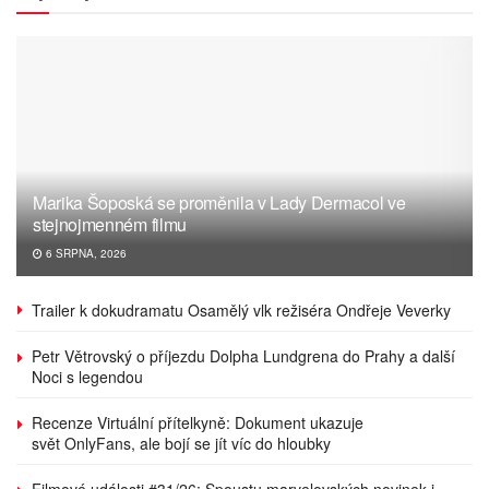
Marika Šoposká se proměnila v Lady Dermacol ve
stejnojmenném filmu
6 SRPNA, 2026
Trailer k dokudramatu Osamělý vlk režiséra Ondřeje Veverky
Petr Větrovský o příjezdu Dolpha Lundgrena do Prahy a další
Noci s legendou
Recenze Virtuální přítelkyně: Dokument ukazuje
svět OnlyFans, ale bojí se jít víc do hloubky
Filmové události #31/26: Spoustu marvelovských novinek i