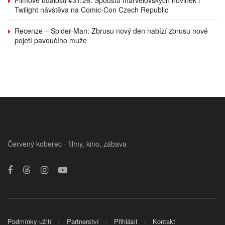
Twilight návštěva na Comic-Con Czech Republic
Recenze – Spider-Man: Zbrusu nový den nabízí zbrusu nové
pojetí pavoučího muže
Červený koberec - filmy, kino, zábava
Podmínky užití
Partnerství
Přihlásit
Kontakt