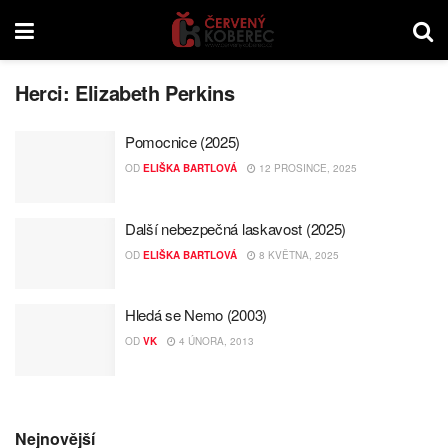
Herci:
Elizabeth Perkins
Pomocnice (2025)
OD
ELIŠKA BARTLOVÁ
12 PROSINCE, 2025
Další nebezpečná laskavost (2025)
OD
ELIŠKA BARTLOVÁ
8 KVĚTNA, 2025
Hledá se Nemo (2003)
OD
VK
4 ÚNORA, 2013
Nejnovější