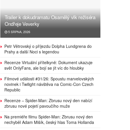
Trailer k dokudramatu Osamělý vlk režiséra
Ondřeje Veverky
5 SRPNA, 2026
Petr Větrovský o příjezdu Dolpha Lundgrena do
Prahy a další Noci s legendou
Recenze Virtuální přítelkyně: Dokument ukazuje
svět OnlyFans, ale bojí se jít víc do hloubky
Filmové události #31/26: Spoustu marvelovských
novinek i Twilight návštěva na Comic-Con Czech
Republic
Recenze – Spider-Man: Zbrusu nový den nabízí
zbrusu nové pojetí pavoučího muže
Na premiéře filmu Spider-Man: Zbrusu nový den
nechyběl Adam Mišík, český hlas Toma Hollanda