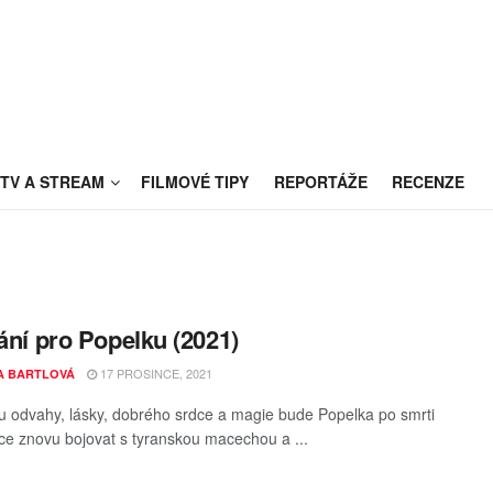
TV A STREAM
FILMOVÉ TIPY
REPORTÁŽE
RECENZE
řání pro Popelku (2021)
17 PROSINCE, 2021
A BARTLOVÁ
u odvahy, lásky, dobrého srdce a magie bude Popelka po smrti
ce znovu bojovat s tyranskou macechou a ...