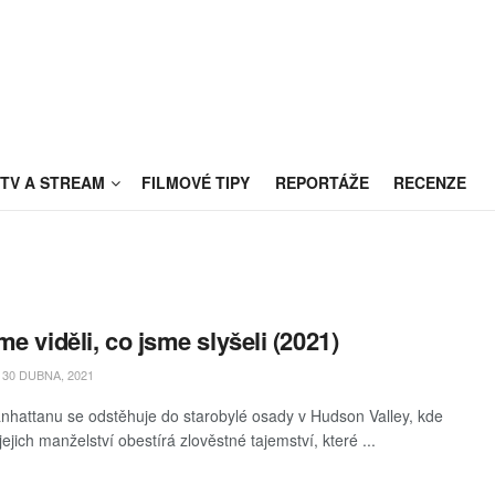
TV A STREAM
FILMOVÉ TIPY
REPORTÁŽE
RECENZE
me viděli, co jsme slyšeli (2021)
30 DUBNA, 2021
nhattanu se odstěhuje do starobylé osady v Hudson Valley, kde
e jejich manželství obestírá zlověstné tajemství, které ...