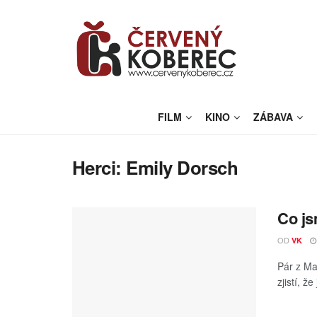
FILM
KINO
ZÁBAVA
Herci:
Emily Dorsch
Co js
OD
VK
Pár z Ma
zjistí, ž