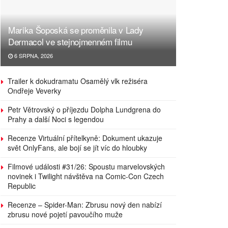
Marika Šoposká se proměnila v Lady
Dermacol ve stejnojmenném filmu
6 SRPNA, 2026
Trailer k dokudramatu Osamělý vlk režiséra
Ondřeje Veverky
Petr Větrovský o příjezdu Dolpha Lundgrena do
Prahy a další Noci s legendou
Recenze Virtuální přítelkyně: Dokument ukazuje
svět OnlyFans, ale bojí se jít víc do hloubky
Filmové události #31/26: Spoustu marvelovských
novinek i Twilight návštěva na Comic-Con Czech
Republic
Recenze – Spider-Man: Zbrusu nový den nabízí
zbrusu nové pojetí pavoučího muže