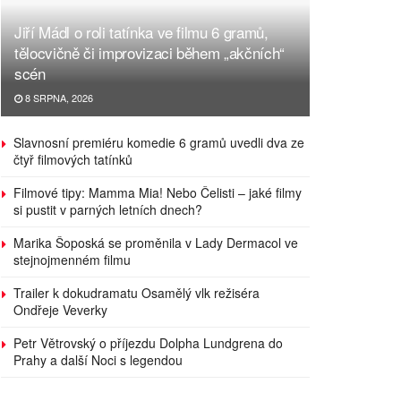
Jiří Mádl o roli tatínka ve filmu 6 gramů,
tělocvičně či improvizaci během „akčních“
scén
8 SRPNA, 2026
Slavnosní premiéru komedie 6 gramů uvedli dva ze
čtyř filmových tatínků
Filmové tipy: Mamma Mia! Nebo Čelisti – jaké filmy
si pustit v parných letních dnech?
Marika Šoposká se proměnila v Lady Dermacol ve
stejnojmenném filmu
Trailer k dokudramatu Osamělý vlk režiséra
Ondřeje Veverky
Petr Větrovský o příjezdu Dolpha Lundgrena do
Prahy a další Noci s legendou