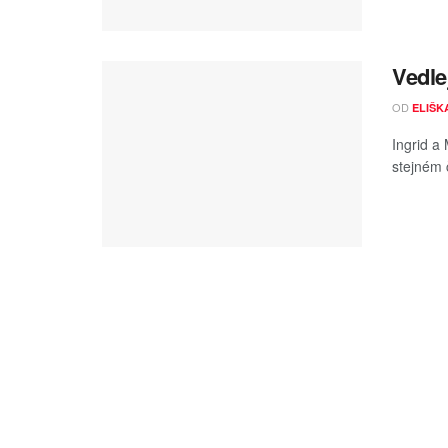
Vedle
OD
ELIŠK
Ingrid a
stejném 