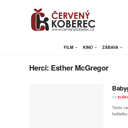
FILM
KINO
ZÁBAVA
Herci:
Esther McGregor
Babyg
OD
ELIŠK
Tento na
ředitelk