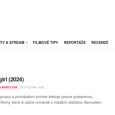
TV A STREAM
FILMOVÉ TIPY
REPORTÁŽE
RECENZE
irl (2024)
14 LEDNA, 2025
A BARTLOVÁ
pínavý a provokativní snímek sleduje vysoce postavenou
u Romy, která si začne románek s mladším stážistou Samuelem.