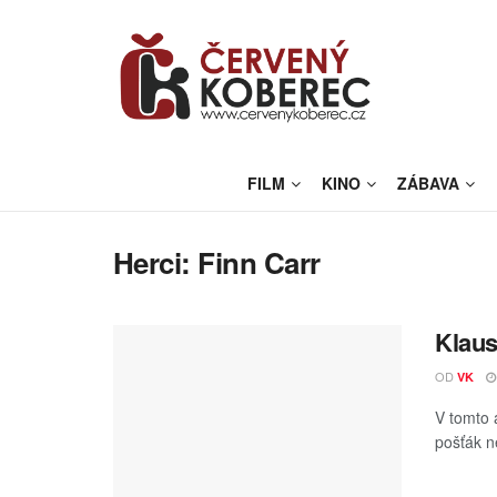
FILM
KINO
ZÁBAVA
Herci:
Finn Carr
Klaus
OD
VK
V tomto 
pošťák n