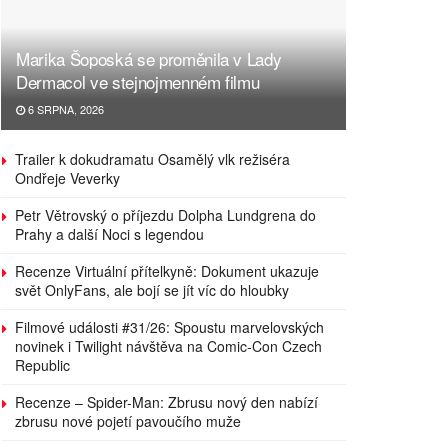
Marika Šoposká se proměnila v Lady
Dermacol ve stejnojmenném filmu
6 SRPNA, 2026
Trailer k dokudramatu Osamělý vlk režiséra
Ondřeje Veverky
Petr Větrovský o příjezdu Dolpha Lundgrena do
Prahy a další Noci s legendou
Recenze Virtuální přítelkyně: Dokument ukazuje
svět OnlyFans, ale bojí se jít víc do hloubky
Filmové události #31/26: Spoustu marvelovských
novinek i Twilight návštěva na Comic-Con Czech
Republic
Recenze – Spider-Man: Zbrusu nový den nabízí
zbrusu nové pojetí pavoučího muže