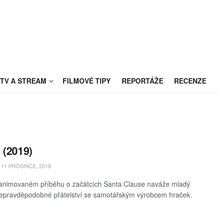
TV A STREAM
FILMOVÉ TIPY
REPORTÁŽE
RECENZE
 (2019)
11 PROSINCE, 2019
animovaném příběhu o začátcích Santa Clause naváže mladý
epravděpodobné přátelství se samotářským výrobcem hraček.