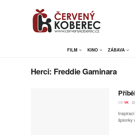
FILM
KINO
ZÁBAVA
Herci:
Freddie Gaminara
Příbě
OD
VK
Inspirací
špionky 