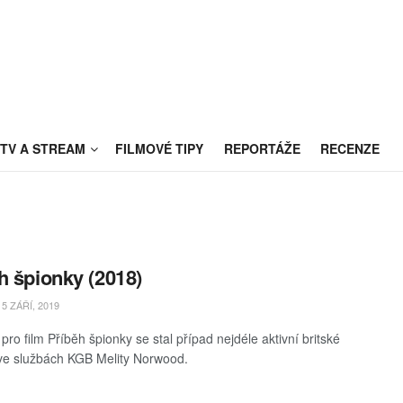
TV A STREAM
FILMOVÉ TIPY
REPORTÁŽE
RECENZE
h špionky (2018)
5 ZÁŘÍ, 2019
 pro film Příběh špionky se stal případ nejdéle aktivní britské
ve službách KGB Melity Norwood.