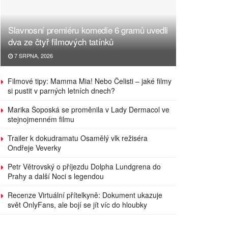
Slavnosní premiéru komedie 6 gramů uvedli
dva ze čtyř filmových tatínků
7 SRPNA, 2026
Filmové tipy: Mamma Mia! Nebo Čelisti – jaké filmy
si pustit v parných letních dnech?
Marika Šoposká se proměnila v Lady Dermacol ve
stejnojmenném filmu
Trailer k dokudramatu Osamělý vlk režiséra
Ondřeje Veverky
Petr Větrovský o příjezdu Dolpha Lundgrena do
Prahy a další Noci s legendou
Recenze Virtuální přítelkyně: Dokument ukazuje
svět OnlyFans, ale bojí se jít víc do hloubky