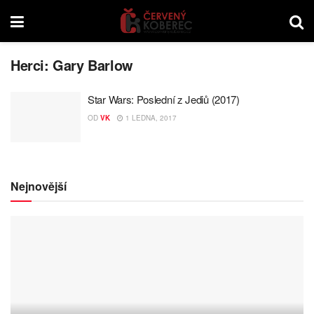
Herci:
Gary Barlow
Star Wars: Poslední z Jediů (2017)
OD
VK
1 LEDNA, 2017
Nejnovější