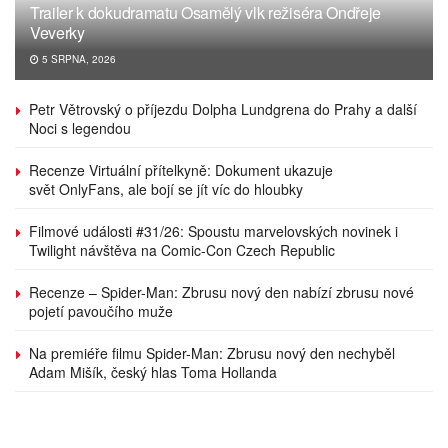
Trailer k dokudramatu Osamělý vlk režiséra Ondřeje
Veverky
5 SRPNA, 2026
Petr Větrovský o příjezdu Dolpha Lundgrena do Prahy a další
Noci s legendou
Recenze Virtuální přítelkyně: Dokument ukazuje
svět OnlyFans, ale bojí se jít víc do hloubky
Filmové události #31/26: Spoustu marvelovských novinek i
Twilight návštěva na Comic-Con Czech Republic
Recenze – Spider-Man: Zbrusu nový den nabízí zbrusu nové
pojetí pavoučího muže
Na premiéře filmu Spider-Man: Zbrusu nový den nechyběl
Adam Mišík, český hlas Toma Hollanda