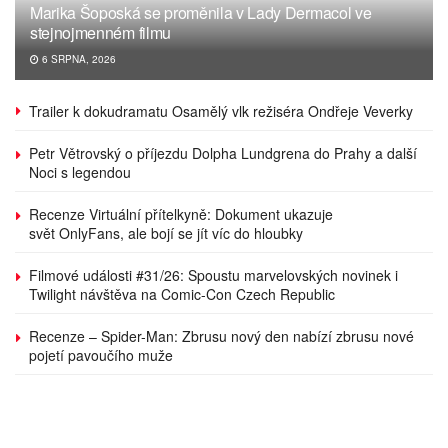
Marika Šoposká se proměnila v Lady Dermacol ve
stejnojmenném filmu
6 SRPNA, 2026
Trailer k dokudramatu Osamělý vlk režiséra Ondřeje Veverky
Petr Větrovský o příjezdu Dolpha Lundgrena do Prahy a další
Noci s legendou
Recenze Virtuální přítelkyně: Dokument ukazuje
svět OnlyFans, ale bojí se jít víc do hloubky
Filmové události #31/26: Spoustu marvelovských novinek i
Twilight návštěva na Comic-Con Czech Republic
Recenze – Spider-Man: Zbrusu nový den nabízí zbrusu nové
pojetí pavoučího muže