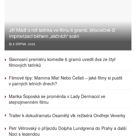
Jiří Mádl o roli tatínka ve filmu 6 gramů, tělocvičně či
improvizaci během „akčních“ scén
8 SRPNA, 2026
Slavnosní premiéru komedie 6 gramů uvedli dva ze čtyř
filmových tatínků
Filmové tipy: Mamma Mia! Nebo Čelisti – jaké filmy si pustit
v parných letních dnech?
Marika Šoposká se proměnila v Lady Dermacol ve
stejnojmenném filmu
Trailer k dokudramatu Osamělý vlk režiséra Ondřeje Veverky
Petr Větrovský o příjezdu Dolpha Lundgrena do Prahy a další
Noci s legendou