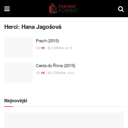
Herci:
Hana Jagošová
Prach (2015)
OD
VK
9 SRPNA, 2015
Cesta do Říma (2015)
OD
VK
3 ČERVNA, 2015
Nejnovější