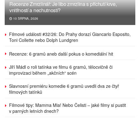
Recenze Zmrzlinář: Je libo zmrzlina s příchutí krve,
vnitřností a nechutností?
10 SRPNA, 2026
Filmové události #32/26: Do Prahy dorazí Giancarlo Esposito,
Toni Collette nebo Dolph Lundgren
Recenze: 6 gramů aneb další pokus o komediální hit
Jiří Mádl o roli tatínka ve filmu 6 gramů, tělocvičně či
improvizaci během „akčních“ scén
Slavnosní premiéru komedie 6 gramů uvedli dva ze čtyř
filmových tatínků
Filmové tipy: Mamma Mia! Nebo Čelisti – jaké filmy si pustit
v parných letních dnech?