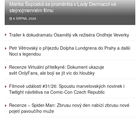
Marika Šoposká se proměnila v Lady Dermacol ve
stejnojmenném filmu
6 SRPNA, 2026
Trailer k dokudramatu Osamělý vlk režiséra Ondřeje Veverky
Petr Větrovský o příjezdu Dolpha Lundgrena do Prahy a další
Noci s legendou
Recenze Virtuální přítelkyně: Dokument ukazuje
svět OnlyFans, ale bojí se jít víc do hloubky
Filmové události #31/26: Spoustu marvelovských novinek i
Twilight návštěva na Comic-Con Czech Republic
Recenze – Spider-Man: Zbrusu nový den nabízí zbrusu nové
pojetí pavoučího muže