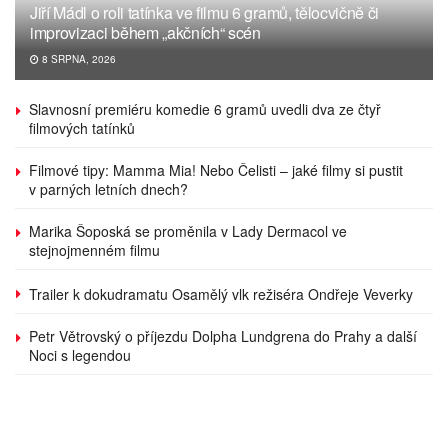
Jiří Mádl o roli tatínka ve filmu 6 gramů, tělocvičně či
improvizaci během „akčních“ scén
8 SRPNA, 2026
Slavnosní premiéru komedie 6 gramů uvedli dva ze čtyř
filmových tatínků
Filmové tipy: Mamma Mia! Nebo Čelisti – jaké filmy si pustit
v parných letních dnech?
Marika Šoposká se proměnila v Lady Dermacol ve
stejnojmenném filmu
Trailer k dokudramatu Osamělý vlk režiséra Ondřeje Veverky
Petr Větrovský o příjezdu Dolpha Lundgrena do Prahy a další
Noci s legendou